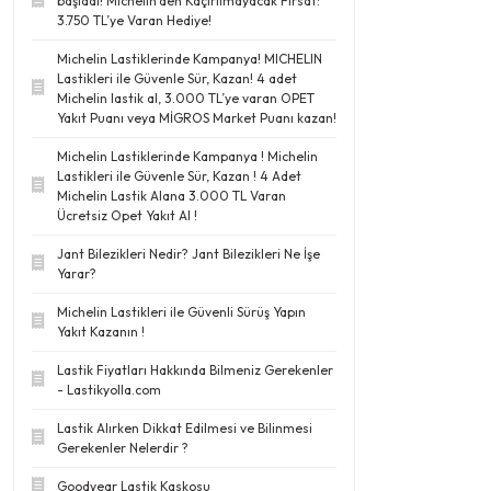
başladı! Michelin’den Kaçırılmayacak Fırsat:
3.750 TL’ye Varan Hediye!
Michelin Lastiklerinde Kampanya! MICHELIN
Lastikleri ile Güvenle Sür, Kazan! 4 adet
Michelin lastik al, 3.000 TL’ye varan OPET
Yakıt Puanı veya MİGROS Market Puanı kazan!
Michelin Lastiklerinde Kampanya ! Michelin
Lastikleri ile Güvenle Sür, Kazan ! 4 Adet
Michelin Lastik Alana 3.000 TL Varan
Ücretsiz Opet Yakıt Al !
Jant Bilezikleri Nedir? Jant Bilezikleri Ne İşe
Yarar?
Michelin Lastikleri ile Güvenli Sürüş Yapın
Yakıt Kazanın !
Lastik Fiyatları Hakkında Bilmeniz Gerekenler
- Lastikyolla.com
Lastik Alırken Dikkat Edilmesi ve Bilinmesi
Gerekenler Nelerdir ?
Goodyear Lastik Kaskosu