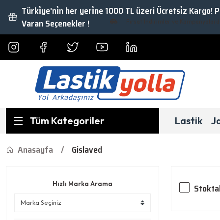
Türki̇ye'ni̇n her yeri̇ne 1000 TL üzeri Ücretsi̇z Kargo! 
Varan Seçenekler !
Fırsat İndirimler ve Kampanyalardan Yara
Tüm Kategoriler
Lastik
J
Anasayfa
Gislaved
Hızlı Marka Arama
Stokta