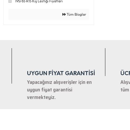
195/65 R15 Kış Lastiği Fiyatları
Tüm Bloglar
UYGUN FİYAT GARANTİSİ
ÜC
Yapacağınız alışverişler için en
Alış
uygun fiyat garantisi
tüm 
vermekteyiz.