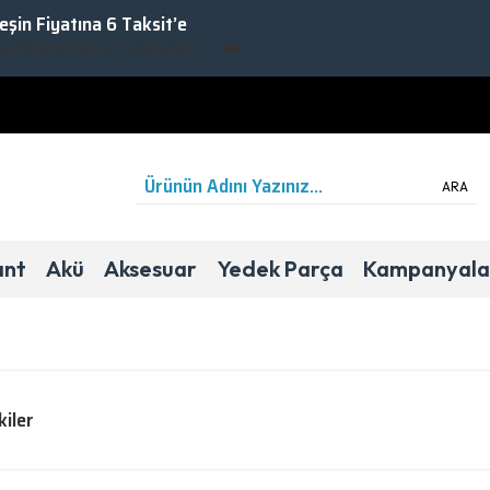
Peşin Fiyatına 6 Taksit’e
rlanmak için Takipte Kalın!
ARA
ant
Akü
Aksesuar
Yedek Parça
Kampanyala
kiler