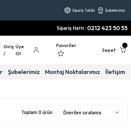
Sipariş Takibi
Şubelerimiz
Sipariş Hattı :
0212 423 50 55
Favoriler
Giriş
Üye
Sepet
/
Ol
r
Şubelerimiz
Montaj Noktalarımız
İletişim
Toplam 0 ürün