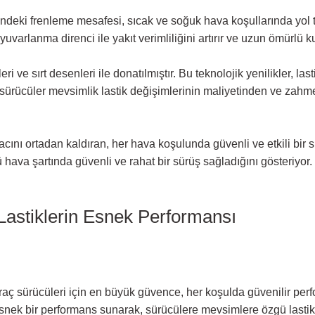
indeki frenleme mesafesi, sıcak ve soğuk hava koşullarında yol tut
k yuvarlanma direnci ile yakıt verimliliğini artırır ve uzun ömürl
 ve sırt desenleri ile donatılmıştır. Bu teknolojik yenilikler, l
rücüler mevsimlik lastik değişimlerinin maliyetinden ve zahmet
yacını ortadan kaldıran, her hava koşulunda güvenli ve etkili bir
rlü hava şartında güvenli ve rahat bir sürüş sağladığını gösteriyo
Lastiklerin Esnek Performansı
raç sürücüleri için en büyük güvence, her koşulda güvenilir perfo
snek bir performans sunarak, sürücülere mevsimlere özgü lastik