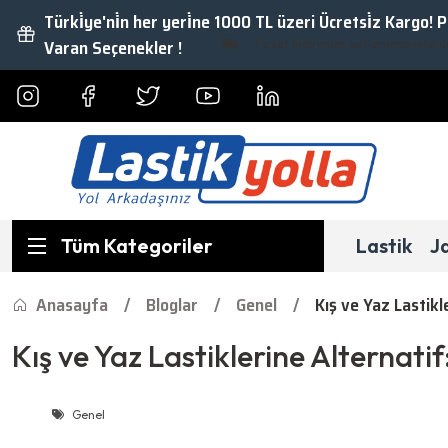
Türki̇ye'ni̇n her yeri̇ne 1000 TL üzeri Ücretsi̇z Kargo! 
Varan Seçenekler !
Fırsat İndirimler ve Kampanyalardan Yarar
Tüm Kategoriler
Lastik
J
Anasayfa
Bloglar
Genel
Kış ve Yaz Lastik
Kış ve Yaz Lastiklerine Alternati
Genel