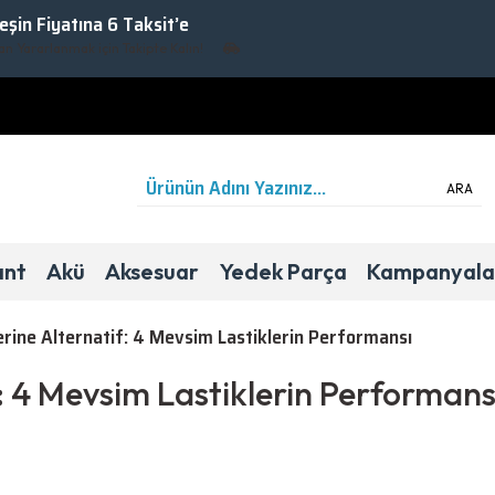
Peşin Fiyatına 6 Taksit’e
lanmak için Takipte Kalın!
ARA
ant
Akü
Aksesuar
Yedek Parça
Kampanyala
lerine Alternatif: 4 Mevsim Lastiklerin Performansı
f: 4 Mevsim Lastiklerin Performans