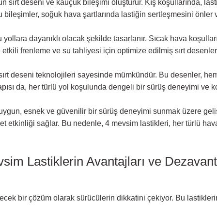
n sırt deseni ve kauçuk bileşimi oluşturur. Kış koşullarında, last
u bileşimler, soğuk hava şartlarında lastiğin sertleşmesini önler 
ru yollara dayanıklı olacak şekilde tasarlanır. Sıcak hava koşull
etkili frenleme ve su tahliyesi için optimize edilmiş sırt desenler
sırt deseni teknolojileri sayesinde mümkündür. Bu desenler, hem 
pısı da, her türlü yol koşulunda dengeli bir sürüş deneyimi ve k
 uygun, esnek ve güvenilir bir sürüş deneyimi sunmak üzere gelişti
yet etkinliği sağlar. Bu nedenle, 4 mevsim lastikleri, her türlü 
im Lastiklerin Avantajları ve Dezavanta
ecek bir çözüm olarak sürücülerin dikkatini çekiyor. Bu lastikleri