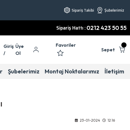
Sipariş Takibi
Şubelerimiz
Sipariş Hattı :
0212 423 50 55
Favoriler
Giriş
Üye
Sepet
/
Ol
r
Şubelerimiz
Montaj Noktalarımız
İletişim
ı
23-01-2024
12:16