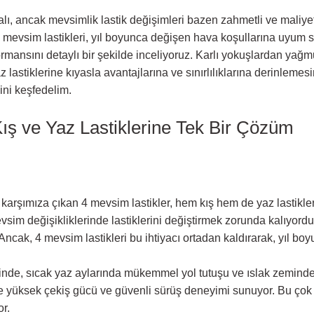
ı, ancak mevsimlik lastik değişimleri bazen zahmetli ve maliyetl
unan 4 mevsim lastikleri, yıl boyunca değişen hava koşullarına u
mansını detaylı bir şekilde inceliyoruz. Karlı yokuşlardan yağmurl
 lastiklerine kıyasla avantajlarına ve sınırlılıklarına derinlemesi
ini keşfedelim.
ış ve Yaz Lastiklerine Tek Bir Çözüm
karşımıza çıkan 4 mevsim lastikler, hem kış hem de yaz lastikleri
im değişikliklerinde lastiklerini değiştirmek zorunda kalıyordu; k
. Ancak, 4 mevsim lastikleri bu ihtiyacı ortadan kaldırarak, yıl b
esinde, sıcak yaz aylarında mükemmel yol tutuşu ve ıslak zeminde 
 yüksek çekiş gücü ve güvenli sürüş deneyimi sunuyor. Bu çok y
r.