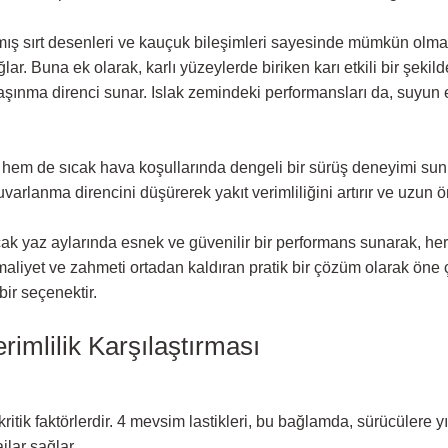
mış sırt desenleri ve kauçuk bileşimleri sayesinde mümkün olmakt
lar. Buna ek olarak, karlı yüzeylerde biriken karı etkili bir şekil
aşınma direnci sunar. Islak zemindeki performansları da, suyun et
em de sıcak hava koşullarında dengeli bir sürüş deneyimi sunma
yuvarlanma direncini düşürerek yakıt verimliliğini artırır ve uzun 
sıcak yaz aylarında esnek ve güvenilir bir performans sunarak, h
a maliyet ve zahmeti ortadan kaldıran pratik bir çözüm olarak öne 
bir seçenektir.
rimlilik Karşılaştırması
e kritik faktörlerdir. 4 mevsim lastikleri, bu bağlamda, sürücülere
jlar sağlar.