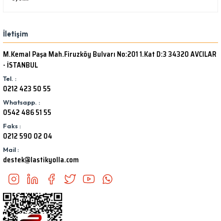
İletişim
M.Kemal Paşa Mah.Firuzköy Bulvarı No:201 1.Kat D:3 34320 AVCILAR
- İSTANBUL
Tel. :
0212 423 50 55
Whatsapp. :
0542 486 51 55
Faks :
0212 590 02 04
Mail :
destek@lastikyolla.com