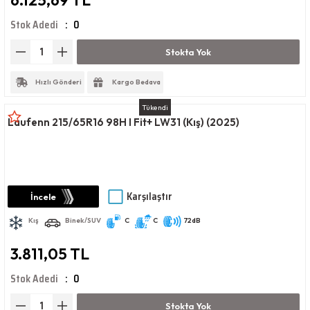
6.125,69 TL
Stok Adedi
0
Stokta Yok
Hızlı Gönderi
Kargo Bedava
Tükendi
Laufenn 215/65R16 98H I Fit+ LW31 (Kış) (2025)
Karşılaştır
İncele
Kış
Binek/SUV
C
C
72dB
3.811,05 TL
Stok Adedi
0
Stokta Yok