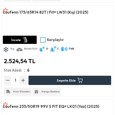
Laufenn 175/65R14 82T I Fit+ LW31 (Kış) (2025)
Karşılaştır
İncele
Kış
Binek/SUV
D
C
71dB
2.524,54 TL
Stok Adedi
6
Sepete Ekle
Hızlı Gönderi
Kargo Bedava
Laufenn 235/50R19 99V S FIT EQ+ LK01 (Yaz) (2025)