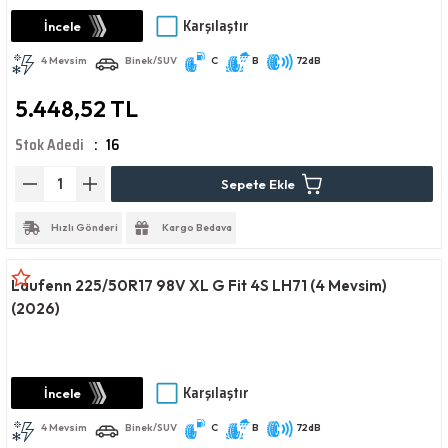
Karşılaştır
İncele
4 Mevsim
Binek/SUV
C
B
72dB
5.448,52 TL
Stok Adedi
16
Sepete Ekle
Hızlı Gönderi
Kargo Bedava
Laufenn 225/50R17 98V XL G Fit 4S LH71 (4 Mevsim)
(2026)
Karşılaştır
İncele
4 Mevsim
Binek/SUV
C
B
72dB