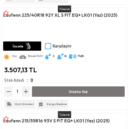
Tükendi
Laufenn 225/40R18 92Y XL S FIT EQ+ LK01 (Yaz) (2025)
Karşılaştır
İncele
Yaz
Binek/SUV
C
B
71dB
3.507,13 TL
Stok Adedi
0
Stokta Yok
Hızlı Gönderi
Kargo Bedava
Tükendi
Laufenn 215/55R16 93V S FIT EQ+ LK01 (Yaz) (2025)