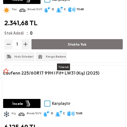
Yaz
Binek/SUV
D
C
70dB
2.341,68 TL
Stok Adedi
0
Stokta Yok
Hızlı Gönderi
Kargo Bedava
Tükendi
Laufenn 225/60R17 99H I Fit+ LW31 (Kış) (2025)
Karşılaştır
İncele
Kış
Binek/SUV
D
C
72dB