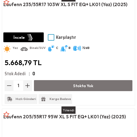
Laufenn 235/55R17 103W XL S FIT EQ+ LK01 (Yaz) (2025)
Karşılaştır
İncele
Yaz
Binek/SUV
C
B
72dB
5.668,79 TL
Stok Adedi
0
Stokta Yok
Hızlı Gönderi
Kargo Bedava
Tükendi
Laufenn 205/55R17 95W XL S FIT EQ+ LK01 (Yaz) (2025)