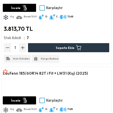
Karşılaştır
İncele
Kış
Binek/SUV
D
C
72dB
3.813,70 TL
Stok Adedi
7
Sepete Ekle
Hızlı Gönderi
Kargo Bedava
Laufenn 185/60R14 82T i Fit + LW31 (Kış) (2025)
Karşılaştır
İncele
Kış
Binek/SUV
D
C
71dB