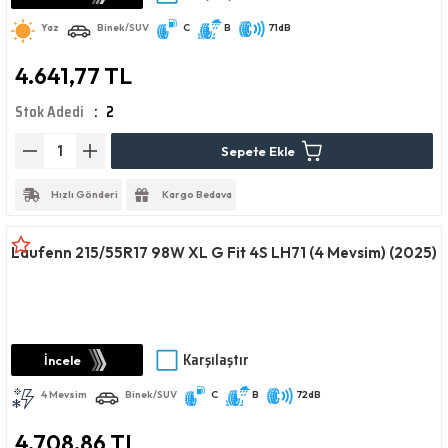
Yaz
Binek/SUV
C
B
71dB
4.641,77 TL
Stok Adedi
2
Sepete Ekle
Hızlı Gönderi
Kargo Bedava
Laufenn 215/55R17 98W XL G Fit 4S LH71 (4 Mevsim) (2025)
Karşılaştır
İncele
4 Mevsim
Binek/SUV
C
B
72dB
4.708,86 TL