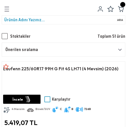
Geri Dön
ARA
Stoktakiler
Toplam 51 ürün
leri
Laufenn 225/60R17 99H G Fit 4S LH71 (4 Mevsim) (2026)
Karşılaştır
İncele
4 Mevsim
Binek/SUV
C
B
72dB
5.419,07 TL