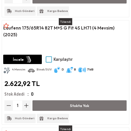
Hızlı Gönderi
Kargo Bedava
Tükendi
Laufenn 175/65R14 82T M+S G Fit 4S LH71 (4 Mevsim)
(2025)
Karşılaştır
İncele
4 Mevsim
Binek/SUV
D
B
71dB
2.622,92 TL
Stok Adedi
0
Stokta Yok
Hızlı Gönderi
Kargo Bedava
Tükendi