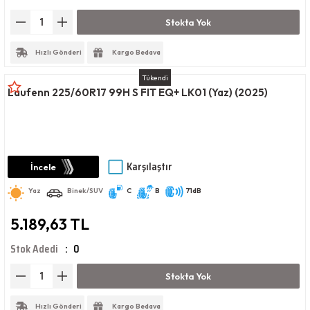
Stokta Yok
Hızlı Gönderi
Kargo Bedava
Tükendi
Laufenn 225/60R17 99H S FIT EQ+ LK01 (Yaz) (2025)
Karşılaştır
İncele
Yaz
Binek/SUV
C
B
71dB
5.189,63 TL
Stok Adedi
0
Stokta Yok
Hızlı Gönderi
Kargo Bedava