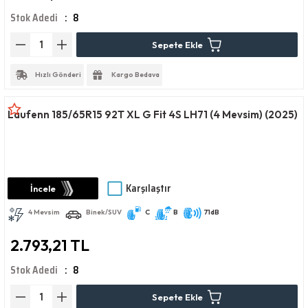
Stok Adedi
8
Sepete Ekle
Hızlı Gönderi
Kargo Bedava
Laufenn 185/65R15 92T XL G Fit 4S LH71 (4 Mevsim) (2025)
Karşılaştır
İncele
4 Mevsim
Binek/SUV
C
B
71dB
2.793,21 TL
Stok Adedi
8
Sepete Ekle