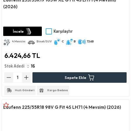
(2026)
Karşılaştır
İncele
4 Mevsim
Binek/SUV
C
B
72dB
6.424,66 TL
Stok Adedi
16
Sepete Ekle
Hızlı Gönderi
Kargo Bedava
Laufenn 225/55R18 98V G Fit 4S LH71 (4 Mevsim) (2026)