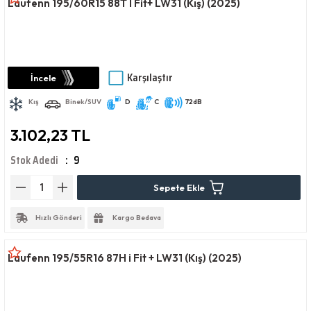
Laufenn 195/60R15 88T I Fit+ LW31 (Kış) (2025)
Karşılaştır
İncele
Kış
Binek/SUV
D
C
72dB
3.102,23 TL
Stok Adedi
9
Sepete Ekle
Hızlı Gönderi
Kargo Bedava
Laufenn 195/55R16 87H i Fit + LW31 (Kış) (2025)