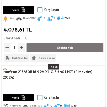
Karşılaştır
İncele
Yaz
Binek/SUV
D
B
72dB
4.078,61 TL
Stok Adedi
0
Stokta Yok
Hızlı Gönderi
Kargo Bedava
Tükendi
Laufenn 215/60R16 99V XL G Fit 4S LH71 (4 Mevsim)
(2024)
Karşılaştır
İncele
4 Mevsim
Binek/SUV
C
B
72dB