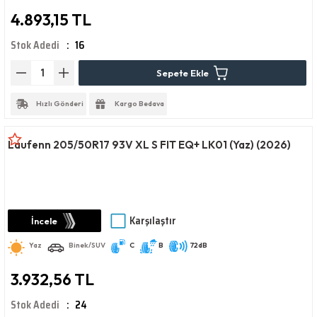
4.893,15 TL
Stok Adedi
16
Sepete Ekle
Hızlı Gönderi
Kargo Bedava
Laufenn 205/50R17 93V XL S FIT EQ+ LK01 (Yaz) (2026)
Karşılaştır
İncele
Yaz
Binek/SUV
C
B
72dB
3.932,56 TL
Stok Adedi
24