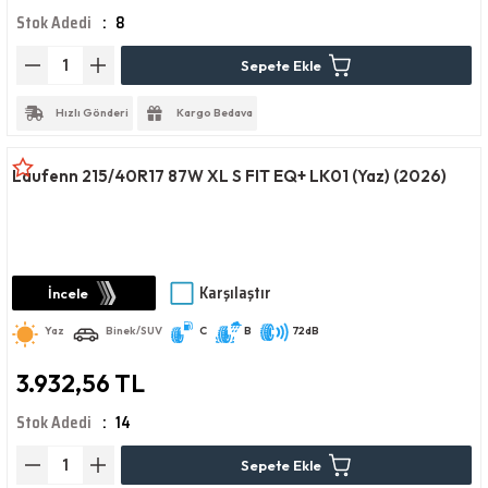
Stok Adedi
8
Sepete Ekle
Hızlı Gönderi
Kargo Bedava
Laufenn 215/40R17 87W XL S FIT EQ+ LK01 (Yaz) (2026)
Karşılaştır
İncele
Yaz
Binek/SUV
C
B
72dB
3.932,56 TL
Stok Adedi
14
Sepete Ekle