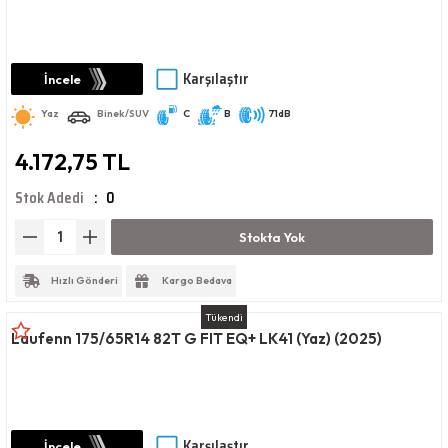
Karşılaştır
İncele
Yaz
Binek/SUV
C
B
71dB
4.172,75 TL
Stok Adedi
0
Stokta Yok
Hızlı Gönderi
Kargo Bedava
Tükendi
Laufenn 175/65R14 82T G FIT EQ+ LK41 (Yaz) (2025)
Karşılaştır
İncele