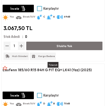
Karşılaştır
İncele
Yaz
Binek/SUV
C
A
69dB
3.067,50 TL
Stok Adedi
0
Stokta Yok
Hızlı Gönderi
Kargo Bedava
Tükendi
Laufenn 185/60 R15 84H G FIT EQ+ LK41 (Yaz) (2025)
Karşılaştır
İncele
Yaz
Binek/SUV
D
B
70dB