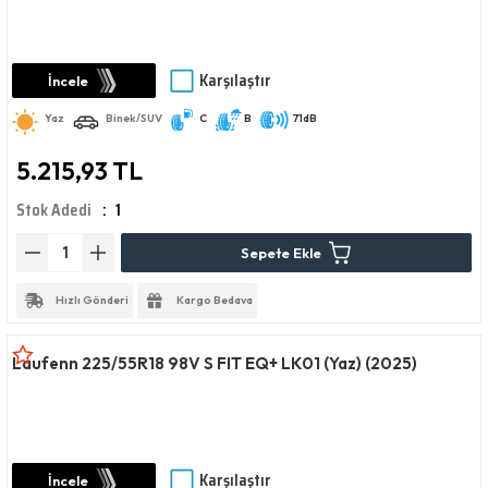
Karşılaştır
İncele
Yaz
Binek/SUV
C
B
71dB
5.215,93 TL
Stok Adedi
1
Sepete Ekle
Hızlı Gönderi
Kargo Bedava
Laufenn 225/55R18 98V S FIT EQ+ LK01 (Yaz) (2025)
Karşılaştır
İncele