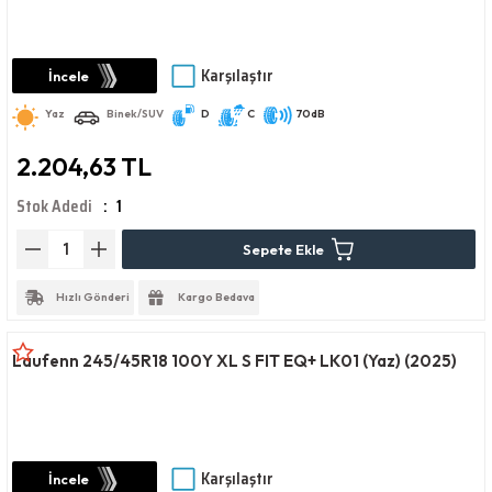
Karşılaştır
İncele
Yaz
Binek/SUV
D
C
70dB
2.204,63 TL
Stok Adedi
1
Sepete Ekle
Hızlı Gönderi
Kargo Bedava
Laufenn 245/45R18 100Y XL S FIT EQ+ LK01 (Yaz) (2025)
Karşılaştır
İncele