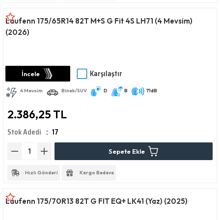
Laufenn 175/65R14 82T M+S G Fit 4S LH71 (4 Mevsim)
(2026)
Karşılaştır
İncele
4 Mevsim
Binek/SUV
D
B
71dB
2.386,25 TL
Stok Adedi
17
Sepete Ekle
Hızlı Gönderi
Kargo Bedava
Laufenn 175/70R13 82T G FIT EQ+ LK41 (Yaz) (2025)