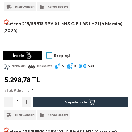
Hızlı Gönderi
Kargo Bedava
Laufenn 215/55R18 99V XL M+S G Fit 4S LH71 (4 Mevsim)
(2026)
Karşılaştır
İncele
4 Mevsim
Binek/SUV
C
B
72dB
5.298,78 TL
Stok Adedi
4
Sepete Ekle
Hızlı Gönderi
Kargo Bedava
Laufenn 235/55R19 105W XL G Fit 4S LH71 (4 Mevsim)