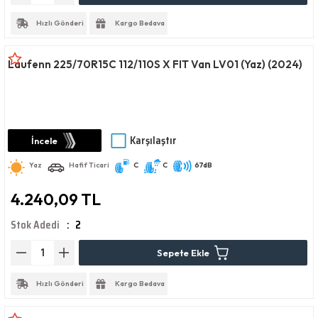
Hızlı Gönderi
Kargo Bedava
Laufenn 225/70R15C 112/110S X FIT Van LV01 (Yaz) (2024)
Karşılaştır
İncele
Yaz
Hafif Ticari
C
C
67dB
4.240,09 TL
Stok Adedi
2
Sepete Ekle
Hızlı Gönderi
Kargo Bedava