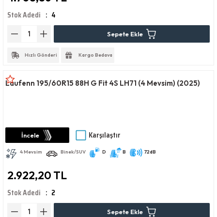
Stok Adedi
4
Sepete Ekle
Hızlı Gönderi
Kargo Bedava
Laufenn 195/60R15 88H G Fit 4S LH71 (4 Mevsim) (2025)
Karşılaştır
İncele
4 Mevsim
Binek/SUV
D
B
72dB
2.922,20 TL
Stok Adedi
2
Sepete Ekle