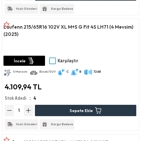
Hızlı Gönderi
Kargo Bedava
Laufenn 215/65R16 102V XL M+S G Fit 4S LH71 (4 Mevsim)
(2025)
Karşılaştır
İncele
4 Mevsim
Binek/SUV
C
B
72dB
4.109,94 TL
Stok Adedi
4
Sepete Ekle
Hızlı Gönderi
Kargo Bedava