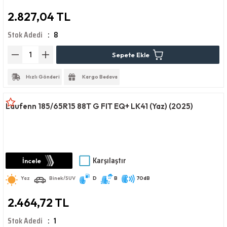
2.827,04 TL
Stok Adedi
8
Sepete Ekle
Hızlı Gönderi
Kargo Bedava
Laufenn 185/65R15 88T G FIT EQ+ LK41 (Yaz) (2025)
Karşılaştır
İncele
Yaz
Binek/SUV
D
B
70dB
2.464,72 TL
Stok Adedi
1