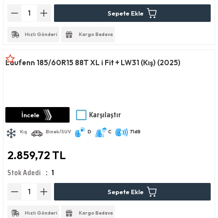
Sepete Ekle
Hızlı Gönderi
Kargo Bedava
Laufenn 185/60R15 88T XL i Fit + LW31 (Kış) (2025)
Karşılaştır
İncele
Kış
Binek/SUV
D
C
71dB
2.859,72 TL
Stok Adedi
1
Sepete Ekle
Hızlı Gönderi
Kargo Bedava