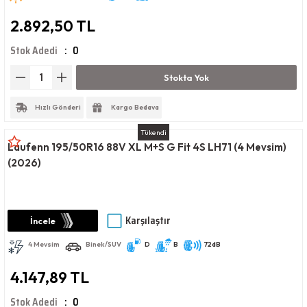
2.892,50 TL
Stok Adedi
0
Stokta Yok
Hızlı Gönderi
Kargo Bedava
Tükendi
Laufenn 195/50R16 88V XL M+S G Fit 4S LH71 (4 Mevsim)
(2026)
Karşılaştır
İncele
4 Mevsim
Binek/SUV
D
B
72dB
4.147,89 TL
Stok Adedi
0