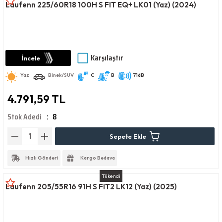
Laufenn 225/60R18 100H S FIT EQ+ LK01 (Yaz) (2024)
Karşılaştır
İncele
Yaz
Binek/SUV
C
B
71dB
4.791,59 TL
Stok Adedi
8
Sepete Ekle
Hızlı Gönderi
Kargo Bedava
Tükendi
Laufenn 205/55R16 91H S FIT2 LK12 (Yaz) (2025)