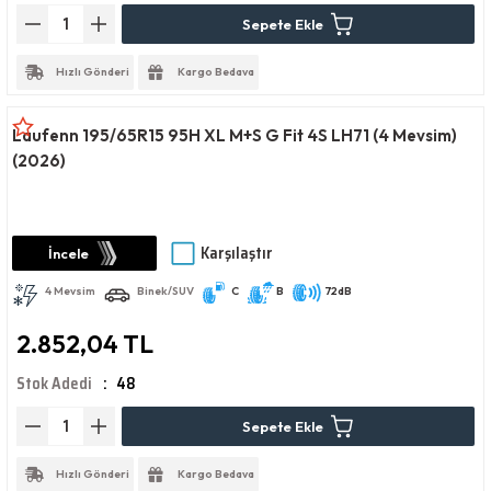
Sepete Ekle
Hızlı Gönderi
Kargo Bedava
Laufenn 195/65R15 95H XL M+S G Fit 4S LH71 (4 Mevsim)
(2026)
Karşılaştır
İncele
4 Mevsim
Binek/SUV
C
B
72dB
2.852,04 TL
Stok Adedi
48
Sepete Ekle
Hızlı Gönderi
Kargo Bedava