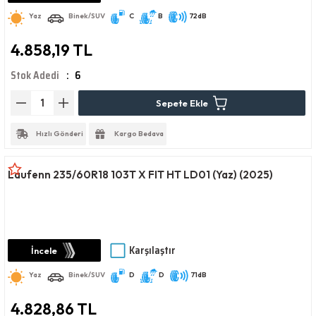
Yaz
Binek/SUV
C
B
72dB
4.858,19 TL
Stok Adedi
6
Sepete Ekle
Hızlı Gönderi
Kargo Bedava
Laufenn 235/60R18 103T X FIT HT LD01 (Yaz) (2025)
Karşılaştır
İncele
Yaz
Binek/SUV
D
D
71dB
4.828,86 TL