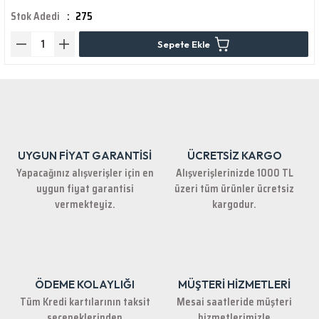
Stok Adedi
275
Sepete Ekle
UYGUN FİYAT GARANTİSİ
ÜCRETSİZ KARGO
Yapacağınız alışverişler için en
Alışverişlerinizde 1000 TL
uygun fiyat garantisi
üzeri tüm ürünler ücretsiz
vermekteyiz.
kargodur.
ÖDEME KOLAYLIĞI
MÜŞTERİ HİZMETLERİ
Tüm Kredi kartılarının taksit
Mesai saatleride müşteri
seçeneklerinden
hizmetlerimizle