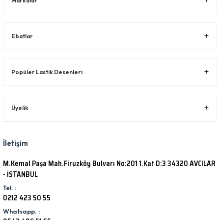
Markalar
Ebatlar
Popüler Lastik Desenleri
Üyelik
İletişim
M.Kemal Paşa Mah.Firuzköy Bulvarı No:201 1.Kat D:3 34320 AVCILAR
- İSTANBUL
Tel. :
0212 423 50 55
Whatsapp. :