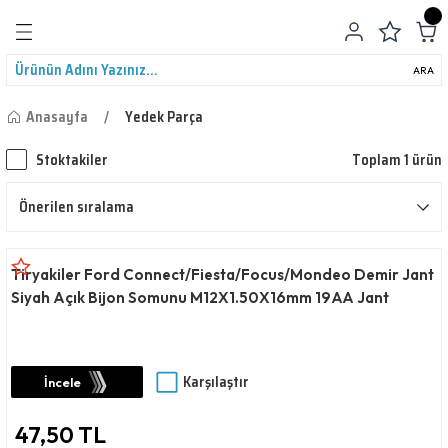
Geri Dön
ARA
Anasayfa
Yedek Parça
Stoktakiler
Toplam 1 ürün
leri
Tiryakiler Ford Connect/Fiesta/Focus/Mondeo Demir Jant
Siyah Açık Bijon Somunu M12X1.50X16mm 19AA Jant
Somunları
Karşılaştır
İncele
47,50 TL