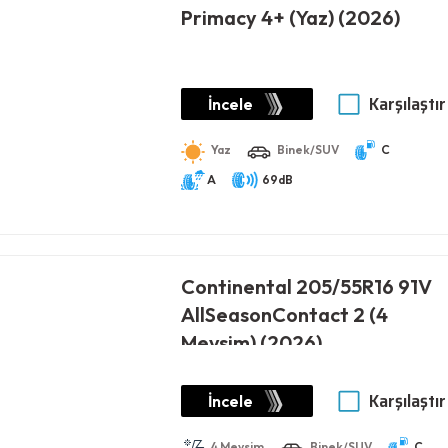
Primacy 4+ (Yaz) (2026)
Karşılaştır
İncele
Yaz
Binek/SUV
C
A
69dB
Continental 205/55R16 91V
AllSeasonContact 2 (4
Mevsim) (2026)
Karşılaştır
İncele
4 Mevsim
Binek/SUV
C