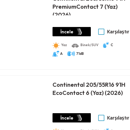
PremiumContact 7 (Yaz)
(2026)
Karşılaştır
İncele
Yaz
Binek/SUV
C
A
71dB
Continental 205/55R16 91H
EcoContact 6 (Yaz) (2026)
Karşılaştır
İncele