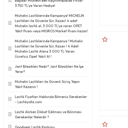
başladı! Michelin’den Kaçırılmayacak Fırsat:
3.750 TL’ye Varan Hediye!
Michelin Lastiklerinde Kampanya! MICHELIN
Lastikleri ile Güvenle Sür, Kazan! 4 adet
Michelin lastik al, 3.000 TL’ye varan OPET
Yakıt Puanı veya MİGROS Market Puanı kazan!
Michelin Lastiklerinde Kampanya ! Michelin
Lastikleri ile Güvenle Sür, Kazan ! 4 Adet
Michelin Lastik Alana 3.000 TL Varan
Ücretsiz Opet Yakıt Al !
Jant Bilezikleri Nedir? Jant Bilezikleri Ne İşe
Yarar?
Michelin Lastikleri ile Güvenli Sürüş Yapın
Yakıt Kazanın !
Lastik Fiyatları Hakkında Bilmeniz Gerekenler
- Lastikyolla.com
Lastik Alırken Dikkat Edilmesi ve Bilinmesi
Gerekenler Nelerdir ?
Goodyear Lastik Kaskosu