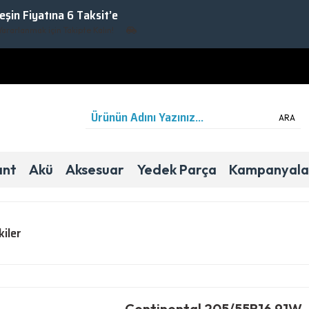
Peşin Fiyatına 6 Taksit’e
ak için Takipte Kalın!
ARA
ant
Akü
Aksesuar
Yedek Parça
Kampanyala
kiler
Continental 205/55R16 91W