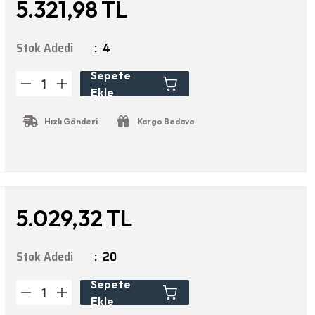
5.321,98 TL
Stok Adedi
4
Sepete
Ekle
Hızlı Gönderi
Kargo Bedava
5.029,32 TL
Stok Adedi
20
Sepete
Ekle