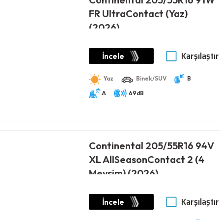
FR UltraContact (Yaz)
(2026)
Karşılaştır
İncele
Yaz
Binek/SUV
B
A
69dB
Continental 205/55R16 94V
XL AllSeasonContact 2 (4
Mevsim) (2026)
Karşılaştır
İncele