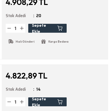
4.908,29 TL
Stok Adedi
20
Sepete
Ekle
Hızlı Gönderi
Kargo Bedava
4.822,89 TL
Stok Adedi
14
Sepete
Ekle