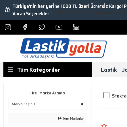
Türki̇ye'ni̇n her yeri̇ne 1000 TL üzeri Ücretsi̇z Kargo! 
Varan Seçenekler !
Fırsat İndirimler ve Kampanyalardan Yararlanm
Tüm Kategoriler
Lastik
J
Hızlı Marka Arama
Stokta
Tüm Markalar