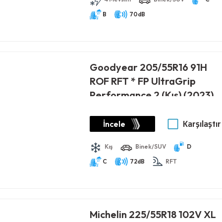
B
70dB
Goodyear 205/55R16 91H
ROF RFT * FP UltraGrip
Performance 2 (Kış) (2023)
Karşılaştır
İncele
Kış
Binek/SUV
D
C
72dB
RFT
Michelin 225/55R18 102V XL