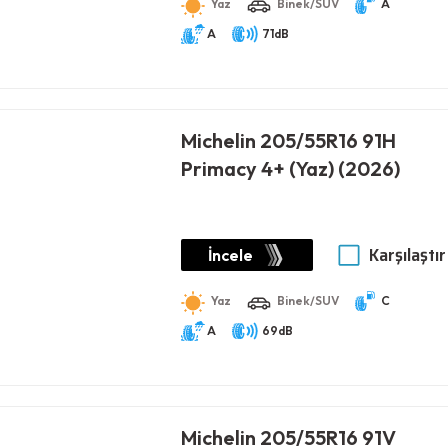
Yaz
Binek/SUV
A
A
71dB
Michelin 205/55R16 91H
Primacy 4+ (Yaz) (2026)
Karşılaştır
İncele
Yaz
Binek/SUV
C
A
69dB
Michelin 205/55R16 91V