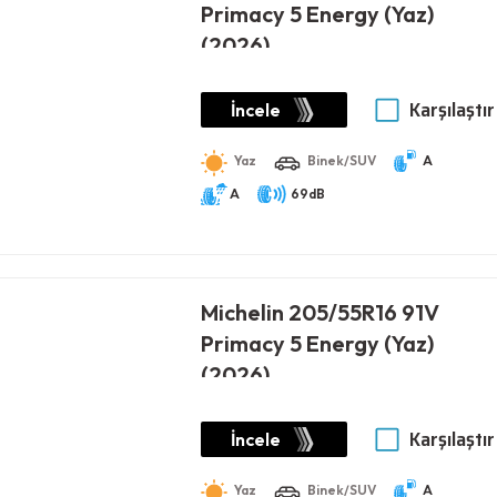
Primacy 5 Energy (Yaz)
(2026)
Karşılaştır
İncele
Yaz
Binek/SUV
A
A
69dB
Michelin 205/55R16 91V
Primacy 5 Energy (Yaz)
(2026)
Karşılaştır
İncele
Yaz
Binek/SUV
A