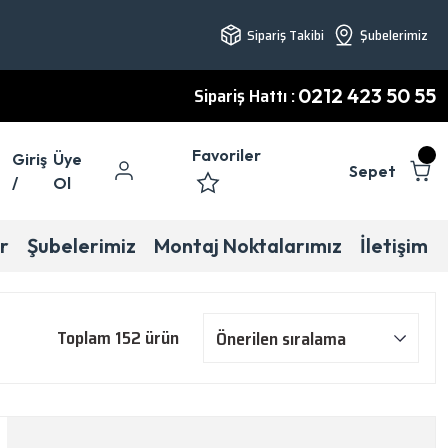
Sipariş Takibi
Şubelerimiz
Sipariş Hattı :
0212 423 50 55
Favoriler
Giriş
Üye
Sepet
/
Ol
r
Şubelerimiz
Montaj Noktalarımız
İletişim
Toplam 152 ürün