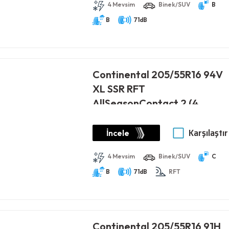
4 Mevsim
Binek/SUV
B
B
71dB
Continental 205/55R16 94V
XL SSR RFT
AllSeasonContact 2 (4
Mevsim) (2026)
Karşılaştır
İncele
4 Mevsim
Binek/SUV
C
B
71dB
RFT
Continental 205/55R16 91H