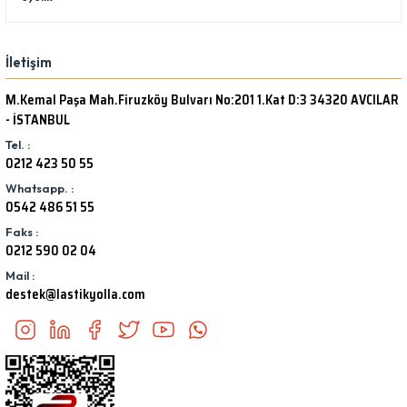
İletişim
M.Kemal Paşa Mah.Firuzköy Bulvarı No:201 1.Kat D:3 34320 AVCILAR
- İSTANBUL
Tel. :
0212 423 50 55
Whatsapp. :
0542 486 51 55
Faks :
0212 590 02 04
Mail :
destek@lastikyolla.com