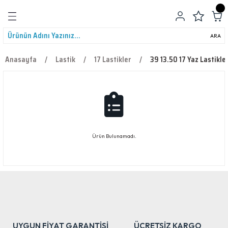
Geri Dön
ARA
Anasayfa
Lastik
17 Lastikler
39 13.50 17 Yaz Lastikler
leri
Ürün Bulunamadı.
UYGUN FİYAT GARANTİSİ
ÜCRETSİZ KARGO