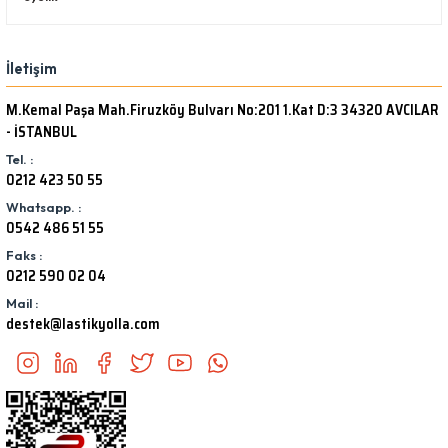
İletişim
M.Kemal Paşa Mah.Firuzköy Bulvarı No:201 1.Kat D:3 34320 AVCILAR
- İSTANBUL
Tel. :
0212 423 50 55
Whatsapp. :
0542 486 51 55
Faks :
0212 590 02 04
Mail :
destek@lastikyolla.com