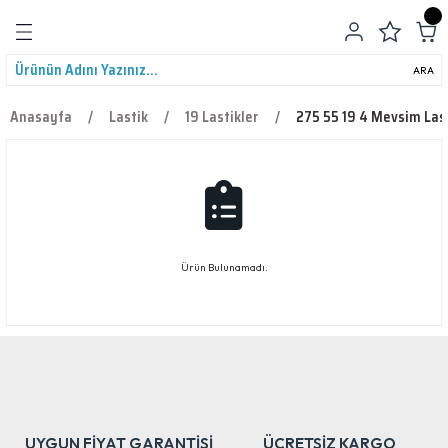
Geri Dön
ARA
Anasayfa
Lastik
19 Lastikler
275 55 19 4 Mevsim Last
leri
Ürün Bulunamadı.
UYGUN FİYAT GARANTİSİ
ÜCRETSİZ KARGO