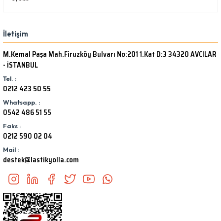
İletişim
M.Kemal Paşa Mah.Firuzköy Bulvarı No:201 1.Kat D:3 34320 AVCILAR
- İSTANBUL
Tel. :
0212 423 50 55
Whatsapp. :
0542 486 51 55
Faks :
0212 590 02 04
Mail :
destek@lastikyolla.com