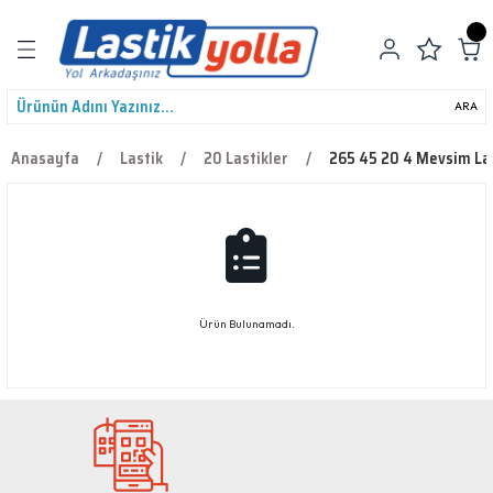
Geri Dön
ARA
Anasayfa
Lastik
20 Lastikler
265 45 20 4 Mevsim Las
leri
Ürün Bulunamadı.