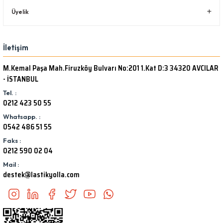
Üyelik
İletişim
M.Kemal Paşa Mah.Firuzköy Bulvarı No:201 1.Kat D:3 34320 AVCILAR
- İSTANBUL
Tel. :
0212 423 50 55
Whatsapp. :
0542 486 51 55
Faks :
0212 590 02 04
Mail :
destek@lastikyolla.com