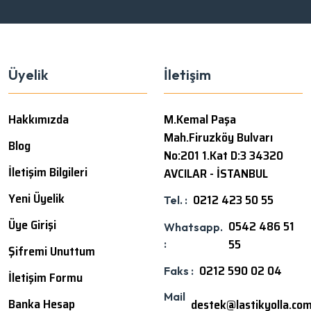
Üyelik
İletişim
Hakkımızda
M.Kemal Paşa
Mah.Firuzköy Bulvarı
Blog
No:201 1.Kat D:3 34320
İletişim Bilgileri
AVCILAR - İSTANBUL
Yeni Üyelik
0212 423 50 55
Tel. :
Üye Girişi
0542 486 51
Whatsapp.
55
:
Şifremi Unuttum
0212 590 02 04
Faks :
İletişim Formu
Mail
Banka Hesap
destek@lastikyolla.co