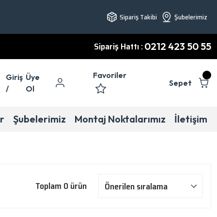
Sipariş Takibi
Şubelerimiz
Sipariş Hattı :
0212 423 50 55
Favoriler
Giriş
Üye
Sepet
/
Ol
r
Şubelerimiz
Montaj Noktalarımız
İletişim
Toplam 0 ürün