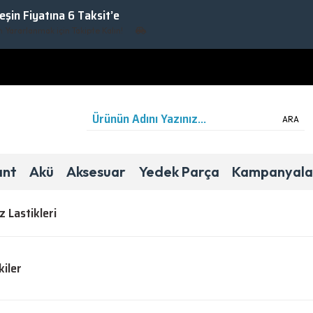
Peşin Fiyatına 6 Taksit’e
nmak için Takipte Kalın!
ARA
ant
Akü
Aksesuar
Yedek Parça
Kampanyala
z Lastikleri
kiler