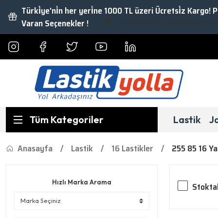
Türki̇ye'ni̇n her yeri̇ne 1000 TL üzeri Ücretsi̇z Kargo! 
Varan Seçenekler !
Fırsat İndirimler ve Kampanyalardan Yararla
Tüm Kategoriler
Lastik
J
Anasayfa
Lastik
16 Lastikler
255 85 16 Ya
Hızlı Marka Arama
Stokta