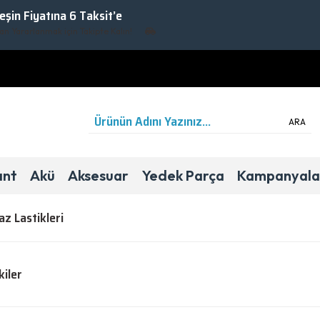
Peşin Fiyatına 6 Taksit’e
anmak için Takipte Kalın!
ARA
ant
Akü
Aksesuar
Yedek Parça
Kampanyala
z Lastikleri
kiler