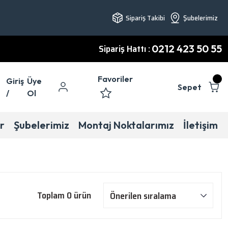
Sipariş Takibi
Şubelerimiz
Sipariş Hattı :
0212 423 50 55
Favoriler
Giriş
Üye
Sepet
/
Ol
r
Şubelerimiz
Montaj Noktalarımız
İletişim
Toplam 0 ürün