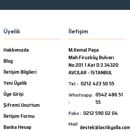
Üyelik
İletişim
Hakkımızda
M.Kemal Paşa
Mah.Firuzköy Bulvarı
Blog
No:201 1.Kat D:3 34320
İletişim Bilgileri
AVCILAR - İSTANBUL
Yeni Üyelik
0212 423 50 55
Tel. :
Üye Girişi
0542 486 51
Whatsapp.
55
:
Şifremi Unuttum
0212 590 02 04
Faks :
İletişim Formu
Mail
Banka Hesap
destek@lastikyolla.co