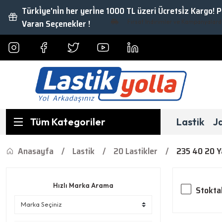
Türki̇ye'ni̇n her yeri̇ne 1000 TL üzeri Ücretsi̇z Kargo! 
Varan Seçenekler !
Fırsat İndirimler ve Kampanyalardan Yararl
Tüm Kategoriler
Lastik
J
Anasayfa
Lastik
20 Lastikler
235 40 20 Ya
Hızlı Marka Arama
Stokta