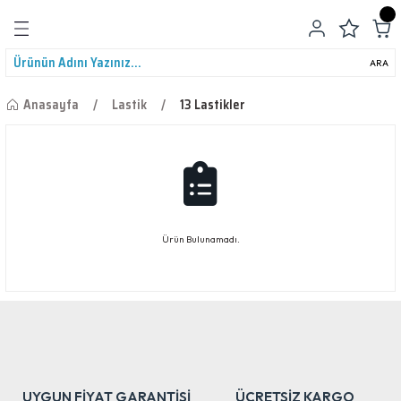
Geri Dön
ARA
Anasayfa
Lastik
13 Lastikler
leri
Ürün Bulunamadı.
UYGUN FİYAT GARANTİSİ
ÜCRETSİZ KARGO