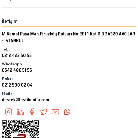
İletişim
M.Kemal Paşa Mah.Firuzköy Bulvarı No:201 1.Kat D:3 34320 AVCILAR
- İSTANBUL
Tel. :
0212 423 50 55
Whatsapp. :
0542 486 51 55
Faks :
0212 590 02 04
Mail :
destek@lastikyolla.com