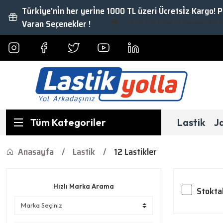
Türki̇ye'ni̇n her yeri̇ne 1000 TL üzeri Ücretsi̇z Kargo! 
Varan Seçenekler !
Fırsat İndirimler ve Kampanyalardan Yarar
Tüm Kategoriler
Lastik
J
Anasayfa
Lastik
12 Lastikler
Hızlı Marka Arama
Stokta