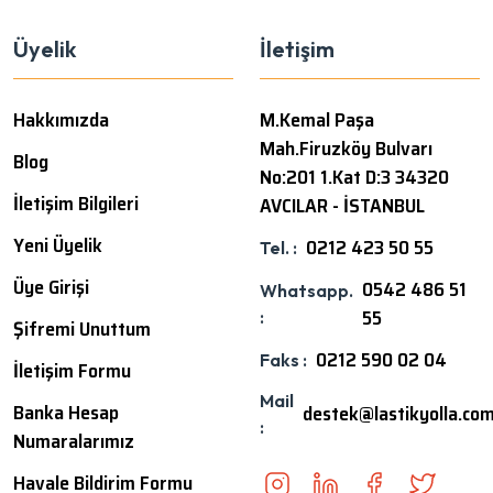
Üyelik
İletişim
Hakkımızda
M.Kemal Paşa
Mah.Firuzköy Bulvarı
Blog
No:201 1.Kat D:3 34320
İletişim Bilgileri
AVCILAR - İSTANBUL
Yeni Üyelik
0212 423 50 55
Tel. :
Üye Girişi
0542 486 51
Whatsapp.
55
:
Şifremi Unuttum
0212 590 02 04
Faks :
İletişim Formu
Mail
Banka Hesap
destek@lastikyolla.co
:
Numaralarımız
Havale Bildirim Formu