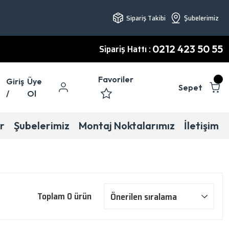
Sipariş Takibi
Şubelerimiz
Sipariş Hattı :
0212 423 50 55
Favoriler
Giriş
Üye
Sepet
/
Ol
r
Şubelerimiz
Montaj Noktalarımız
İletişim
Toplam 0 ürün