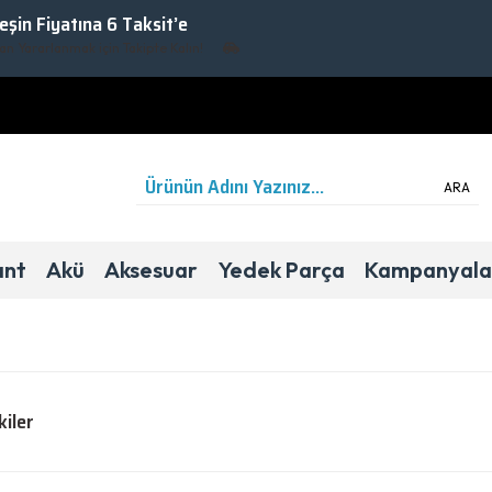
Peşin Fiyatına 6 Taksit’e
lanmak için Takipte Kalın!
ARA
ant
Akü
Aksesuar
Yedek Parça
Kampanyala
kiler