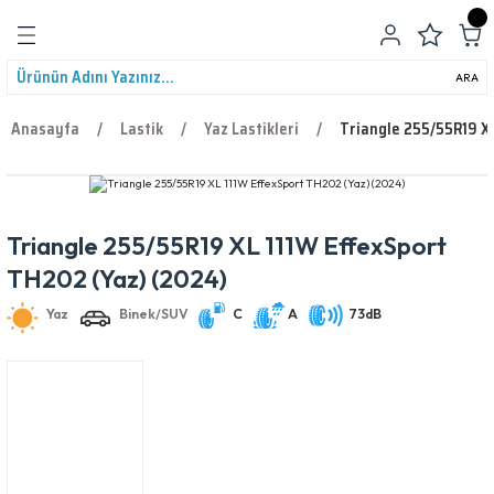
Geri Dön
ARA
Anasayfa
Lastik
Yaz Lastikleri
Triangle 255/55R19 X
Triangle 255/55R19 XL 111W EffexSport
leri
Yaz
Binek/SUV
C
A
73dB
TH202 (Yaz) (2024)