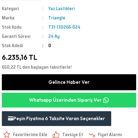
Kategori
Yaz Lastikleri
Marka
Triangle
Stok Kodu
T31-130266-D24
Garanti Süresi
24 Ay
Stok Adedi
0
6.235,16 TL
650,22 TL den başlayan taksitlerle!
Gelince Haber Ver
Whatsapp Üzerinden Sipariş Ver
Peşin Fiyatına 6 Taksite Varan Seçenekler
Tavsiye Et
Fiyat Alarmı