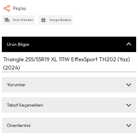
Paylaş
Hızlı Gönderi
Kargo Bedava
Ürün Bilgisi
Triangle 255/55R19 XL 111W EffexSport TH202 (Yaz)
(2024)
Yorumlar
Taksit Seçenekleri
Bu ürüne ilk yorumu siz yapın!
Önerileriniz
Yorum Yaz