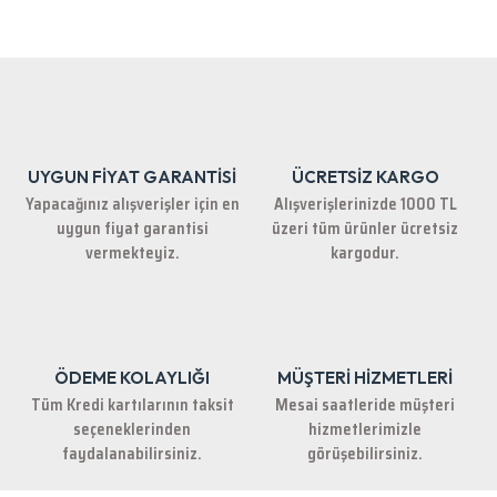
Bu ürünün fiyat bilgisi, resim, ürün açıklamalarında ve diğer konularda
yetersiz gördüğünüz noktaları öneri formunu kullanarak tarafımıza
iletebilirsiniz.
Görüş ve önerileriniz için teşekkür ederiz.
Ürün resmi kalitesiz, bozuk veya görüntülenemiyor.
Ürün açıklamasında eksik bilgiler bulunuyor.
UYGUN FİYAT GARANTİSİ
ÜCRETSİZ KARGO
Ürün bilgilerinde hatalar bulunuyor.
Yapacağınız alışverişler için en
Alışverişlerinizde 1000 TL
Ürün fiyatı diğer sitelerden daha pahalı.
uygun fiyat garantisi
üzeri tüm ürünler ücretsiz
Bu ürüne benzer farklı alternatifler olmalı.
vermekteyiz.
kargodur.
ÖDEME KOLAYLIĞI
MÜŞTERİ HİZMETLERİ
Gönder
Tüm Kredi kartılarının taksit
Mesai saatleride müşteri
seçeneklerinden
hizmetlerimizle
faydalanabilirsiniz.
görüşebilirsiniz.