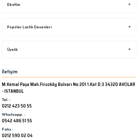
Ebatlar
Popüler Lastik Desenleri
Üyelik
İletişim
M.Kemal Paşa Mah.Firuzköy Bulvarı No:201 1.Kat D:3 34320 AVCILAR
- İSTANBUL
Tel. :
0212 423 50 55
Whatsapp. :
0542 486 51 55
Faks :
0212 590 02 04