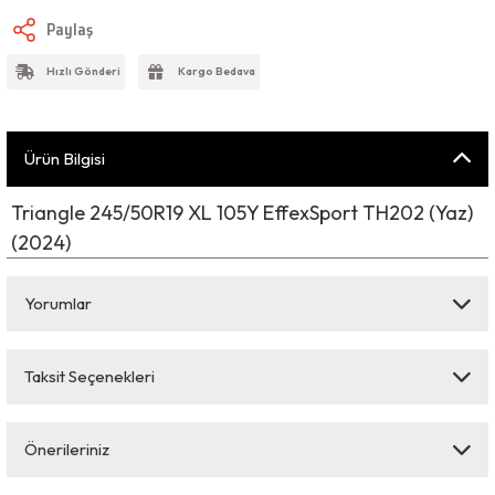
Paylaş
Hızlı Gönderi
Kargo Bedava
Ürün Bilgisi
Triangle 245/50R19 XL 105Y EffexSport TH202 (Yaz)
(2024)
Yorumlar
Taksit Seçenekleri
Bu ürüne ilk yorumu siz yapın!
Önerileriniz
Yorum Yaz