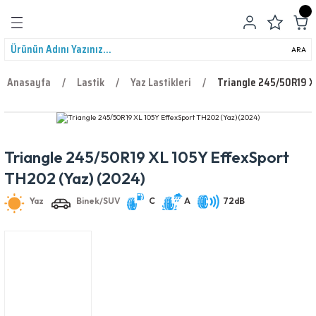
Geri Dön
ARA
Anasayfa
Lastik
Yaz Lastikleri
Triangle 245/50R19 X
Triangle 245/50R19 XL 105Y EffexSport
leri
Yaz
Binek/SUV
C
A
72dB
TH202 (Yaz) (2024)