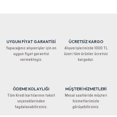
Bu ürünün fiyat bilgisi, resim, ürün açıklamalarında ve diğer konularda
yetersiz gördüğünüz noktaları öneri formunu kullanarak tarafımıza
iletebilirsiniz.
Görüş ve önerileriniz için teşekkür ederiz.
Ürün resmi kalitesiz, bozuk veya görüntülenemiyor.
Ürün açıklamasında eksik bilgiler bulunuyor.
UYGUN FİYAT GARANTİSİ
ÜCRETSİZ KARGO
Ürün bilgilerinde hatalar bulunuyor.
Yapacağınız alışverişler için en
Alışverişlerinizde 1000 TL
Ürün fiyatı diğer sitelerden daha pahalı.
uygun fiyat garantisi
üzeri tüm ürünler ücretsiz
Bu ürüne benzer farklı alternatifler olmalı.
vermekteyiz.
kargodur.
ÖDEME KOLAYLIĞI
MÜŞTERİ HİZMETLERİ
Gönder
Tüm Kredi kartılarının taksit
Mesai saatleride müşteri
seçeneklerinden
hizmetlerimizle
faydalanabilirsiniz.
görüşebilirsiniz.