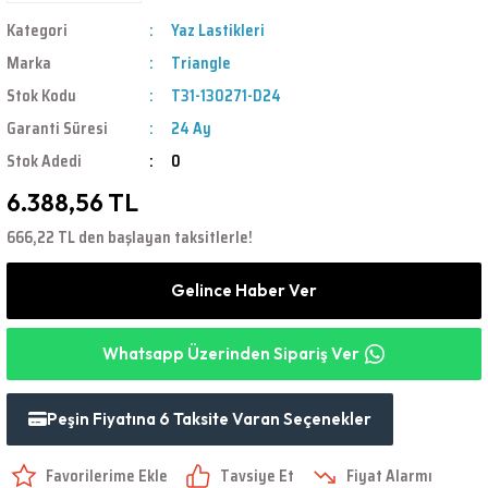
Kategori
Yaz Lastikleri
Marka
Triangle
Stok Kodu
T31-130271-D24
Garanti Süresi
24 Ay
Stok Adedi
0
6.388,56 TL
666,22 TL den başlayan taksitlerle!
Gelince Haber Ver
Whatsapp Üzerinden Sipariş Ver
Peşin Fiyatına 6 Taksite Varan Seçenekler
Tavsiye Et
Fiyat Alarmı