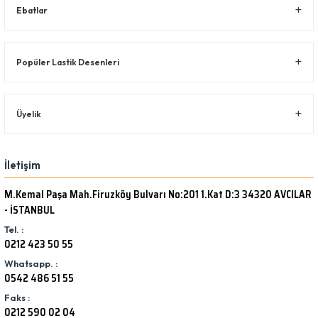
Ebatlar
Popüler Lastik Desenleri
Üyelik
İletişim
M.Kemal Paşa Mah.Firuzköy Bulvarı No:201 1.Kat D:3 34320 AVCILAR
- İSTANBUL
Tel. :
0212 423 50 55
Whatsapp. :
0542 486 51 55
Faks :
0212 590 02 04