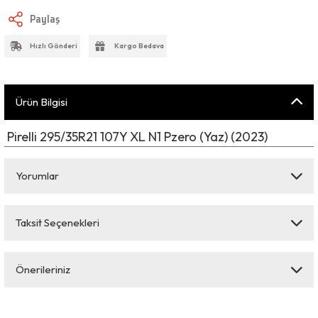
Paylaş
Hızlı Gönderi
Kargo Bedava
Ürün Bilgisi
Pirelli 295/35R21 107Y XL N1 Pzero (Yaz) (2023)
Yorumlar
Taksit Seçenekleri
Bu ürüne ilk yorumu siz yapın!
Önerileriniz
Yorum Yaz
Bu ürünün fiyat bilgisi, resim, ürün açıklamalarında ve diğer konularda
yetersiz gördüğünüz noktaları öneri formunu kullanarak tarafımıza