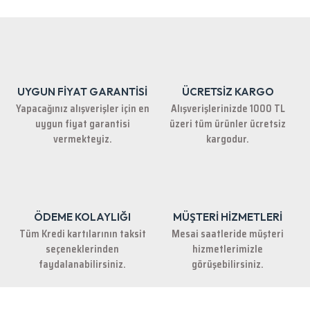
iletebilirsiniz.
Görüş ve önerileriniz için teşekkür ederiz.
Ürün resmi kalitesiz, bozuk veya görüntülenemiyor.
Ürün açıklamasında eksik bilgiler bulunuyor.
UYGUN FİYAT GARANTİSİ
ÜCRETSİZ KARGO
Ürün bilgilerinde hatalar bulunuyor.
Yapacağınız alışverişler için en
Alışverişlerinizde 1000 TL
Ürün fiyatı diğer sitelerden daha pahalı.
uygun fiyat garantisi
üzeri tüm ürünler ücretsiz
Bu ürüne benzer farklı alternatifler olmalı.
vermekteyiz.
kargodur.
ÖDEME KOLAYLIĞI
MÜŞTERİ HİZMETLERİ
Gönder
Tüm Kredi kartılarının taksit
Mesai saatleride müşteri
seçeneklerinden
hizmetlerimizle
faydalanabilirsiniz.
görüşebilirsiniz.