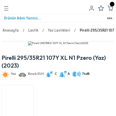
Geri Dön
ARA
Anasayfa
Lastik
Yaz Lastikleri
Pirelli 295/35R21 107Y
Pirelli 295/35R21 107Y XL N1 Pzero (Yaz)
leri
Yaz
Binek/SUV
C
A
74dB
(2023)