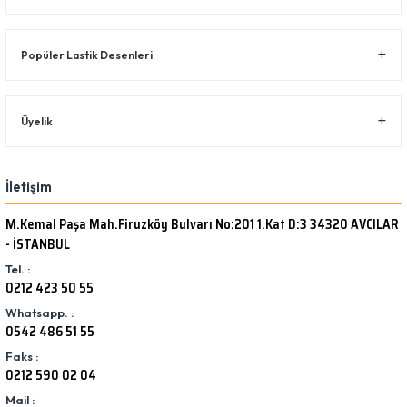
Popüler Lastik Desenleri
Üyelik
İletişim
M.Kemal Paşa Mah.Firuzköy Bulvarı No:201 1.Kat D:3 34320 AVCILAR
- İSTANBUL
Tel. :
0212 423 50 55
Whatsapp. :
0542 486 51 55
Faks :
0212 590 02 04
Mail :