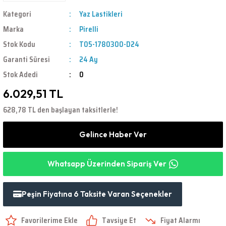
Kategori
Yaz Lastikleri
Marka
Pirelli
Stok Kodu
T05-1780300-D24
Garanti Süresi
24 Ay
Stok Adedi
0
6.029,51 TL
628,78 TL den başlayan taksitlerle!
Gelince Haber Ver
Whatsapp Üzerinden Sipariş Ver
Peşin Fiyatına 6 Taksite Varan Seçenekler
Tavsiye Et
Fiyat Alarmı