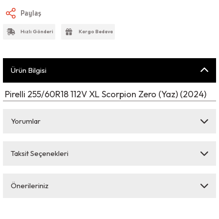
Paylaş
Hızlı Gönderi
Kargo Bedava
Ürün Bilgisi
Pirelli 255/60R18 112V XL Scorpion Zero (Yaz) (2024)
Yorumlar
Taksit Seçenekleri
Bu ürüne ilk yorumu siz yapın!
Önerileriniz
Yorum Yaz
Bu ürünün fiyat bilgisi, resim, ürün açıklamalarında ve diğer konularda
yetersiz gördüğünüz noktaları öneri formunu kullanarak tarafımıza