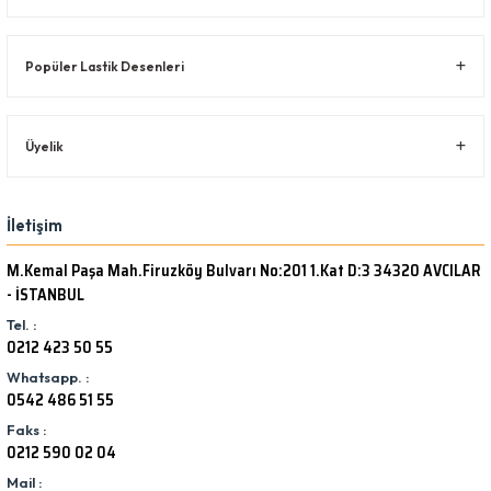
Popüler Lastik Desenleri
Üyelik
İletişim
M.Kemal Paşa Mah.Firuzköy Bulvarı No:201 1.Kat D:3 34320 AVCILAR
- İSTANBUL
Tel. :
0212 423 50 55
Whatsapp. :
0542 486 51 55
Faks :
0212 590 02 04
Mail :