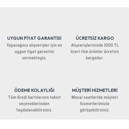
iletebilirsiniz.
Görüş ve önerileriniz için teşekkür ederiz.
Ürün resmi kalitesiz, bozuk veya görüntülenemiyor.
Ürün açıklamasında eksik bilgiler bulunuyor.
UYGUN FİYAT GARANTİSİ
ÜCRETSİZ KARGO
Ürün bilgilerinde hatalar bulunuyor.
Yapacağınız alışverişler için en
Alışverişlerinizde 1000 TL
Ürün fiyatı diğer sitelerden daha pahalı.
uygun fiyat garantisi
üzeri tüm ürünler ücretsiz
Bu ürüne benzer farklı alternatifler olmalı.
vermekteyiz.
kargodur.
ÖDEME KOLAYLIĞI
MÜŞTERİ HİZMETLERİ
Gönder
Tüm Kredi kartılarının taksit
Mesai saatleride müşteri
seçeneklerinden
hizmetlerimizle
faydalanabilirsiniz.
görüşebilirsiniz.