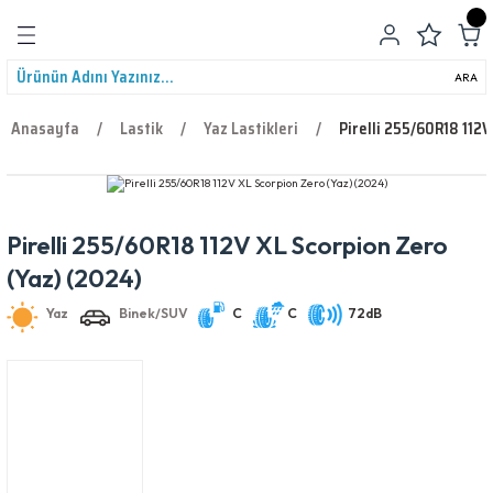
Geri Dön
ARA
Anasayfa
Lastik
Yaz Lastikleri
Pirelli 255/60R18 112V
Pirelli 255/60R18 112V XL Scorpion Zero
leri
Yaz
Binek/SUV
C
C
72dB
(Yaz) (2024)