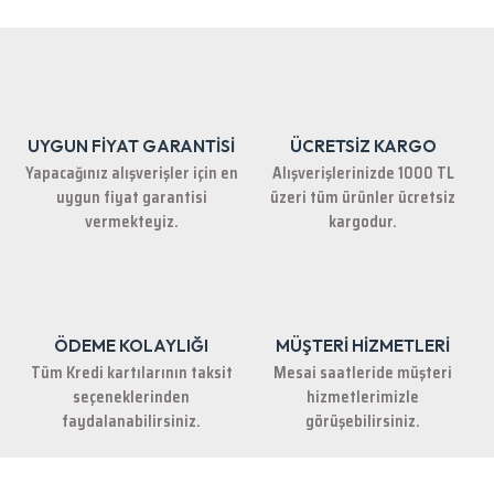
iletebilirsiniz.
Görüş ve önerileriniz için teşekkür ederiz.
Ürün resmi kalitesiz, bozuk veya görüntülenemiyor.
Ürün açıklamasında eksik bilgiler bulunuyor.
UYGUN FİYAT GARANTİSİ
ÜCRETSİZ KARGO
Ürün bilgilerinde hatalar bulunuyor.
Yapacağınız alışverişler için en
Alışverişlerinizde 1000 TL
Ürün fiyatı diğer sitelerden daha pahalı.
uygun fiyat garantisi
üzeri tüm ürünler ücretsiz
Bu ürüne benzer farklı alternatifler olmalı.
vermekteyiz.
kargodur.
ÖDEME KOLAYLIĞI
MÜŞTERİ HİZMETLERİ
Gönder
Tüm Kredi kartılarının taksit
Mesai saatleride müşteri
seçeneklerinden
hizmetlerimizle
faydalanabilirsiniz.
görüşebilirsiniz.