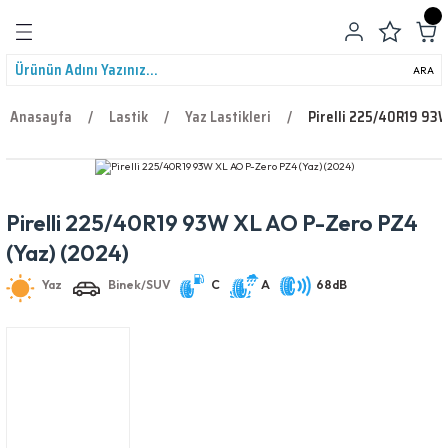
Geri Dön
ARA
Anasayfa
Lastik
Yaz Lastikleri
Pirelli 225/40R19 93W
Pirelli 225/40R19 93W XL AO P-Zero PZ4
leri
Yaz
Binek/SUV
C
A
68dB
(Yaz) (2024)