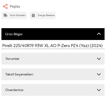
Paylaş
Hızlı Gönderi
Kargo Bedava
Ürün Bilgisi
Pirelli 225/40R19 93W XL AO P-Zero PZ4 (Yaz) (2024)
Yorumlar
Taksit Seçenekleri
Bu ürüne ilk yorumu siz yapın!
Önerileriniz
Yorum Yaz
Bu ürünün fiyat bilgisi, resim, ürün açıklamalarında ve diğer konularda
yetersiz gördüğünüz noktaları öneri formunu kullanarak tarafımıza