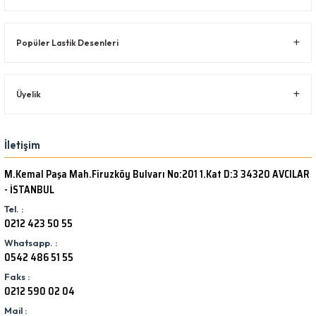
Popüler Lastik Desenleri
Üyelik
İletişim
M.Kemal Paşa Mah.Firuzköy Bulvarı No:201 1.Kat D:3 34320 AVCILAR
- İSTANBUL
Tel. :
0212 423 50 55
Whatsapp. :
0542 486 51 55
Faks :
0212 590 02 04
Mail :