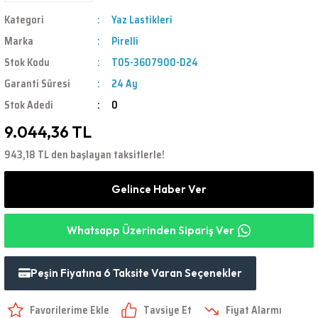
Kategori
Yaz Lastikleri
Marka
Pirelli
Stok Kodu
T05-3607900-D24
Garanti Süresi
24 Ay
Stok Adedi
0
9.044,36 TL
943,18 TL den başlayan taksitlerle!
Gelince Haber Ver
Whatsapp Üzerinden Sipariş Ver
Peşin Fiyatına 6 Taksite Varan Seçenekler
Tavsiye Et
Fiyat Alarmı