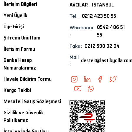
İletişim Bilgileri
AVCILAR - İSTANBUL
Yeni Üyelik
0212 423 50 55
Tel. :
Üye Girişi
0542 486 51
Whatsapp.
55
:
Şifremi Unuttum
0212 590 02 04
Faks :
İletişim Formu
Mail
Banka Hesap
destek@lastikyolla.co
:
Numaralarımız
Havale Bildirim Formu
Kargo Takibi
Mesafeli Satış Sözleşmesi
Gizlilik ve Güvenlik
Politikamız
İptal ve İade Şartları