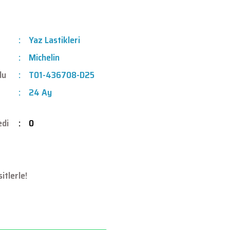
Yaz Lastikleri
Michelin
du
T01-436708-D25
24 Ay
edi
0
itlerle!