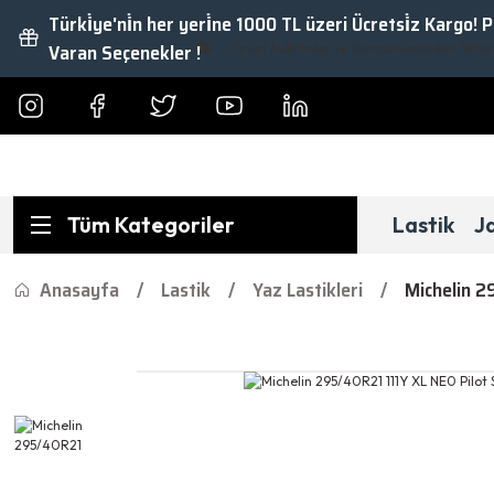
Türki̇ye'ni̇n her yeri̇ne 1000 TL üzeri Ücretsi̇z Kargo! 
Varan Seçenekler !
Fırsat İndirimler ve Kampanyalardan Yararlanma
Tüm Kategoriler
Lastik
J
Anasayfa
Lastik
Yaz Lastikleri
Michelin 2