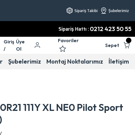
Sipariş Takibi
Şubelerimiz
Sipariş Hattı :
0212 423 50 55
Favoriler
Giriş
Üye
Sepet
/
Ol
r
Şubelerimiz
Montaj Noktalarımız
İletişim
0R21 111Y XL NE0 Pilot Sport
)