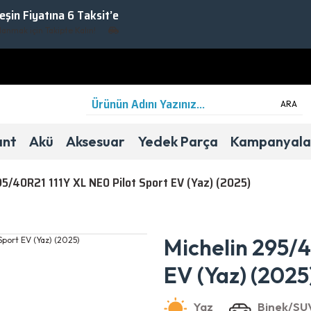
Peşin Fiyatına 6 Taksit’e
k için Takipte Kalın!
ARA
ant
Akü
Aksesuar
Yedek Parça
Kampanyala
95/40R21 111Y XL NE0 Pilot Sport EV (Yaz) (2025)
Yaz
Binek/SUV
Michelin 295/4
EV (Yaz) (2025