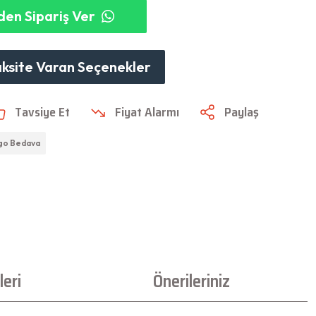
en Sipariş Ver
aksite Varan Seçenekler
Tavsiye Et
Fiyat Alarmı
Paylaş
go Bedava
eri
Önerileriniz