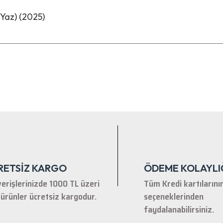
(Yaz) (2025)
nularda yetersiz gördüğünüz noktaları öneri formunu kullanarak tarafımıza ile
Bu ürüne ilk yorumu siz yapın!
Yorum Yaz
RETSİZ KARGO
ÖDEME KOLAYLI
verişlerinizde 1000 TL üzeri
Tüm Kredi kartılarını
ürünler ücretsiz kargodur.
seçeneklerinden
faydalanabilirsiniz.