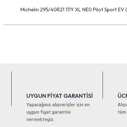
Michelin 295/40R21 111Y XL NE0 Pilot Sport EV 
Bu ürünün fiyat bilgisi, resim, ürün açıklamalarında ve diğer ko
Görüş ve önerileriniz için teşekkür ederiz.
Ürün resmi kalitesiz, bozuk veya görüntülenemiyor.
Ürün açıklamasında eksik bilgiler bulunuyor.
Ürün bilgilerinde hatalar bulunuyor.
Ürün fiyatı diğer sitelerden daha pahalı.
Bu ürüne benzer farklı alternatifler olmalı.
UYGUN FİYAT GARANTİSİ
ÜC
Yapacağınız alışverişler için en
Alış
uygun fiyat garantisi
tüm 
vermekteyiz.