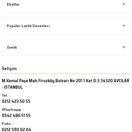
Ebatlar
Popüler Lastik Desenleri
Üyelik
İletişim
M.Kemal Paşa Mah.Firuzköy Bulvarı No:201 1.Kat D:3 34320 AVCILAR
- İSTANBUL
Tel. :
0212 423 50 55
Whatsapp. :
0542 486 51 55
Faks :
0212 590 02 04