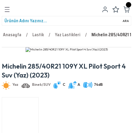
Geri Dön
ARA
Anasayfa
Lastik
Yaz Lastikleri
Michelin 285/40R21 10
Michelin 285/40R21 109Y XL Pilot Sport 4
leri
Yaz
Binek/SUV
C
A
74dB
Suv (Yaz) (2023)