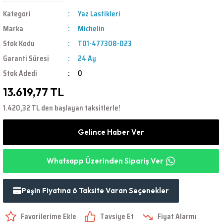
Kategori
Yaz Lastikleri
Marka
Michelin
Stok Kodu
T01-477308-D23
Garanti Süresi
24 Ay
Stok Adedi
0
13.619,77 TL
1.420,32 TL den başlayan taksitlerle!
Gelince Haber Ver
Whatsapp Üzerinden Sipariş Ver
Peşin Fiyatına 6 Taksite Varan Seçenekler
Tavsiye Et
Fiyat Alarmı