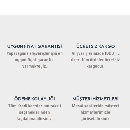
Bu ürünün fiyat bilgisi, resim, ürün açıklamalarında ve diğer konularda
yetersiz gördüğünüz noktaları öneri formunu kullanarak tarafımıza
iletebilirsiniz.
Görüş ve önerileriniz için teşekkür ederiz.
Ürün resmi kalitesiz, bozuk veya görüntülenemiyor.
Ürün açıklamasında eksik bilgiler bulunuyor.
UYGUN FİYAT GARANTİSİ
ÜCRETSİZ KARGO
Ürün bilgilerinde hatalar bulunuyor.
Yapacağınız alışverişler için en
Alışverişlerinizde 1000 TL
Ürün fiyatı diğer sitelerden daha pahalı.
uygun fiyat garantisi
üzeri tüm ürünler ücretsiz
Bu ürüne benzer farklı alternatifler olmalı.
vermekteyiz.
kargodur.
ÖDEME KOLAYLIĞI
MÜŞTERİ HİZMETLERİ
Gönder
Tüm Kredi kartılarının taksit
Mesai saatleride müşteri
seçeneklerinden
hizmetlerimizle
faydalanabilirsiniz.
görüşebilirsiniz.