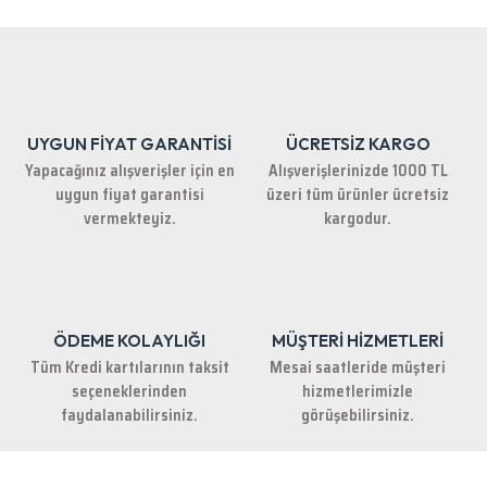
iletebilirsiniz.
Görüş ve önerileriniz için teşekkür ederiz.
Ürün resmi kalitesiz, bozuk veya görüntülenemiyor.
Ürün açıklamasında eksik bilgiler bulunuyor.
UYGUN FİYAT GARANTİSİ
ÜCRETSİZ KARGO
Ürün bilgilerinde hatalar bulunuyor.
Yapacağınız alışverişler için en
Alışverişlerinizde 1000 TL
Ürün fiyatı diğer sitelerden daha pahalı.
uygun fiyat garantisi
üzeri tüm ürünler ücretsiz
Bu ürüne benzer farklı alternatifler olmalı.
vermekteyiz.
kargodur.
ÖDEME KOLAYLIĞI
MÜŞTERİ HİZMETLERİ
Gönder
Tüm Kredi kartılarının taksit
Mesai saatleride müşteri
seçeneklerinden
hizmetlerimizle
faydalanabilirsiniz.
görüşebilirsiniz.