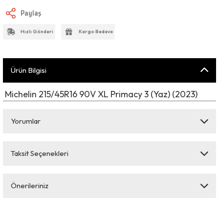
Paylaş
Hızlı Gönderi
Kargo Bedava
Ürün Bilgisi
Michelin 215/45R16 90V XL Primacy 3 (Yaz) (2023)
Yorumlar
Taksit Seçenekleri
Bu ürüne ilk yorumu siz yapın!
Önerileriniz
Yorum Yaz
Bu ürünün fiyat bilgisi, resim, ürün açıklamalarında ve diğer konularda
yetersiz gördüğünüz noktaları öneri formunu kullanarak tarafımıza