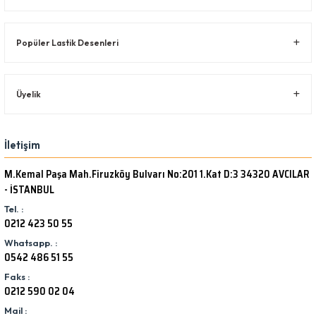
Popüler Lastik Desenleri
Üyelik
İletişim
M.Kemal Paşa Mah.Firuzköy Bulvarı No:201 1.Kat D:3 34320 AVCILAR
- İSTANBUL
Tel. :
0212 423 50 55
Whatsapp. :
0542 486 51 55
Faks :
0212 590 02 04
Mail :