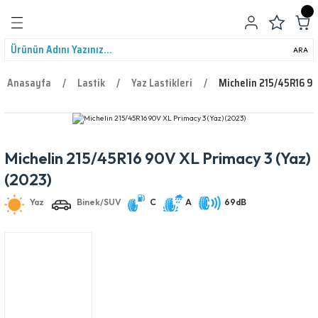
Geri Dön
ARA
Anasayfa
Lastik
Yaz Lastikleri
Michelin 215/45R16 90
Michelin 215/45R16 90V XL Primacy 3 (Yaz)
leri
Yaz
Binek/SUV
C
A
69dB
(2023)