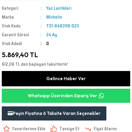
Kategori
Yaz Lastikleri
Marka
Michelin
Stok Kodu
T01-848398-D23
Garanti Süresi
24 Ay
Stok Adedi
0
5.869,40 TL
612,08 TL den başlayan taksitlerle!
Gelince Haber Ver
Whatsapp Üzerinden Sipariş Ver
Peşin Fiyatına 6 Taksite Varan Seçenekler
Tavsiye Et
Fiyat Alarmı