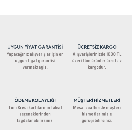
Bu ürünün fiyat bilgisi, resim, ürün açıklamalarında ve diğer konularda
yetersiz gördüğünüz noktaları öneri formunu kullanarak tarafımıza
iletebilirsiniz.
Görüş ve önerileriniz için teşekkür ederiz.
Ürün resmi kalitesiz, bozuk veya görüntülenemiyor.
Ürün açıklamasında eksik bilgiler bulunuyor.
UYGUN FİYAT GARANTİSİ
ÜCRETSİZ KARGO
Ürün bilgilerinde hatalar bulunuyor.
Yapacağınız alışverişler için en
Alışverişlerinizde 1000 TL
Ürün fiyatı diğer sitelerden daha pahalı.
uygun fiyat garantisi
üzeri tüm ürünler ücretsiz
Bu ürüne benzer farklı alternatifler olmalı.
vermekteyiz.
kargodur.
ÖDEME KOLAYLIĞI
MÜŞTERİ HİZMETLERİ
Gönder
Tüm Kredi kartılarının taksit
Mesai saatleride müşteri
seçeneklerinden
hizmetlerimizle
faydalanabilirsiniz.
görüşebilirsiniz.