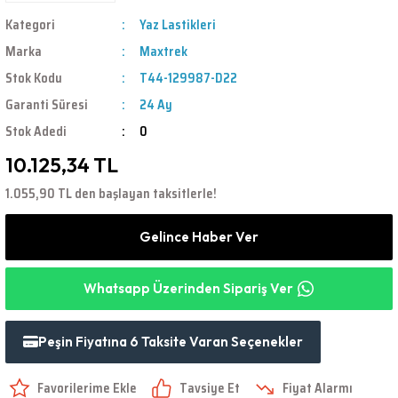
Kategori
Yaz Lastikleri
Marka
Maxtrek
Stok Kodu
T44-129987-D22
Garanti Süresi
24 Ay
Stok Adedi
0
10.125,34 TL
1.055,90 TL den başlayan taksitlerle!
Gelince Haber Ver
Whatsapp Üzerinden Sipariş Ver
Peşin Fiyatına 6 Taksite Varan Seçenekler
Tavsiye Et
Fiyat Alarmı