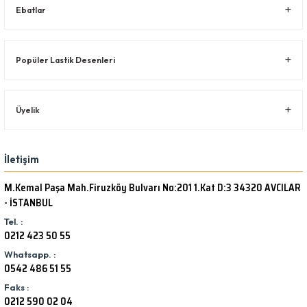
Ebatlar
Popüler Lastik Desenleri
Üyelik
İletişim
M.Kemal Paşa Mah.Firuzköy Bulvarı No:201 1.Kat D:3 34320 AVCILAR
- İSTANBUL
Tel. :
0212 423 50 55
Whatsapp. :
0542 486 51 55
Faks :
0212 590 02 04