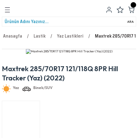
Geri Dön
ARA
Anasayfa
Lastik
Yaz Lastikleri
Maxtrek 285/70R17 121
Maxtrek 285/70R17 121/118Q 8PR Hill
leri
Yaz
Binek/SUV
Tracker (Yaz) (2022)