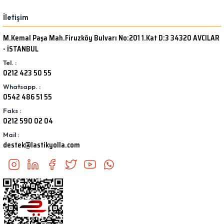
İletişim
M.Kemal Paşa Mah.Firuzköy Bulvarı No:201 1.Kat D:3 34320 AVCILAR
- İSTANBUL
Tel. :
0212 423 50 55
Whatsapp. :
0542 486 51 55
Faks :
0212 590 02 04
Mail :
destek@lastikyolla.com