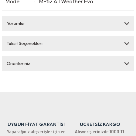
Model
:
MP62 All Weather Evo
Yorumlar
Taksit Seçenekleri
Bu ürüne ilk yorumu siz yapın!
Önerileriniz
Yorum Yaz
Bu ürünün fiyat bilgisi, resim, ürün açıklamalarında ve diğer konularda
yetersiz gördüğünüz noktaları öneri formunu kullanarak tarafımıza
iletebilirsiniz.
Görüş ve önerileriniz için teşekkür ederiz.
Ürün resmi kalitesiz, bozuk veya görüntülenemiyor.
Ürün açıklamasında eksik bilgiler bulunuyor.
UYGUN FİYAT GARANTİSİ
ÜCRETSİZ KARGO
Ürün bilgilerinde hatalar bulunuyor.
Yapacağınız alışverişler için en
Alışverişlerinizde 1000 TL
Ürün fiyatı diğer sitelerden daha pahalı.