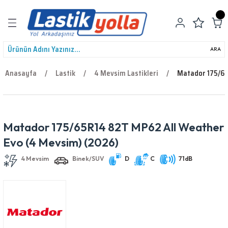
Geri Dön
ARA
Anasayfa
Lastik
4 Mevsim Lastikleri
Matador 175/65
leri
Matador 175/65R14 82T MP62 All Weather
4 Mevsim
Binek/SUV
D
C
71dB
Evo (4 Mevsim) (2026)