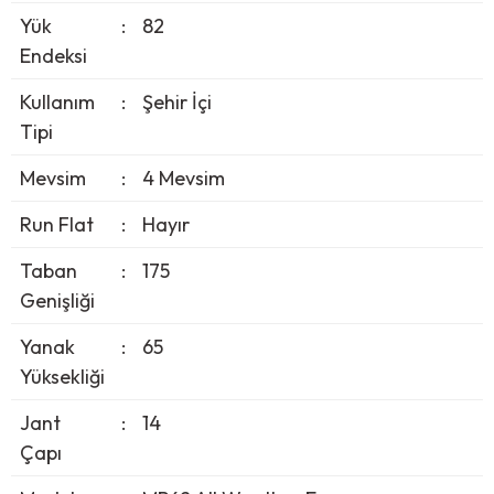
Yük
:
82
Endeksi
Kullanım
:
Şehir İçi
Tipi
Mevsim
:
4 Mevsim
Run Flat
:
Hayır
Taban
:
175
Genişliği
Yanak
:
65
Yüksekliği
Jant
:
14
Çapı