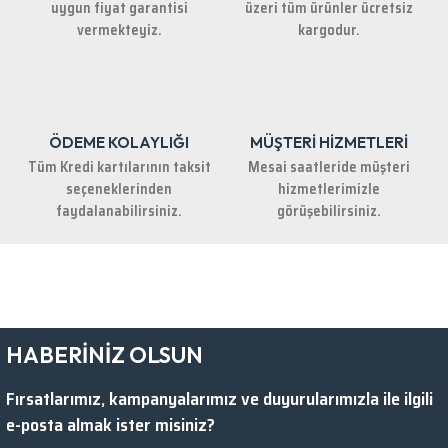
uygun fiyat garantisi
üzeri tüm ürünler ücretsiz
Bu ürüne benzer farklı alternatifler olmalı.
vermekteyiz.
kargodur.
ÖDEME KOLAYLIĞI
MÜŞTERİ HİZMETLERİ
Gönder
Tüm Kredi kartılarının taksit
Mesai saatleride müşteri
seçeneklerinden
hizmetlerimizle
faydalanabilirsiniz.
görüşebilirsiniz.
HABERİNİZ OLSUN
Fırsatlarımız, kampanyalarımız ve duyurularımızla ile ilgili
e-posta almak ister misiniz?