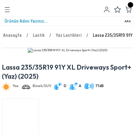
Geri Dön
ARA
Anasayfa
Lastik
Yaz Lastikleri
Lassa 235/35R19 91Y 
Lassa 235/35R19 91Y XL Driveways Sport+
leri
Yaz
Binek/SUV
D
A
71dB
(Yaz) (2025)