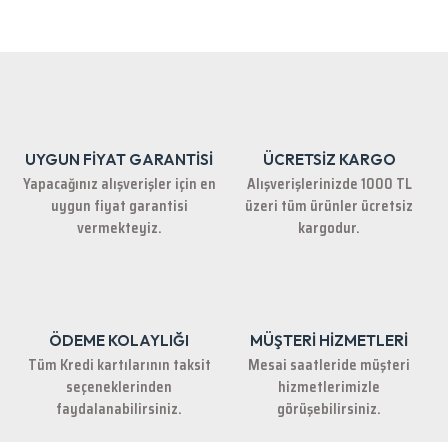
Bu ürünün fiyat bilgisi, resim, ürün açıklamalarında ve diğer konularda
yetersiz gördüğünüz noktaları öneri formunu kullanarak tarafımıza
iletebilirsiniz.
Görüş ve önerileriniz için teşekkür ederiz.
Ürün resmi kalitesiz, bozuk veya görüntülenemiyor.
Ürün açıklamasında eksik bilgiler bulunuyor.
UYGUN FİYAT GARANTİSİ
ÜCRETSİZ KARGO
Ürün bilgilerinde hatalar bulunuyor.
Yapacağınız alışverişler için en
Alışverişlerinizde 1000 TL
Ürün fiyatı diğer sitelerden daha pahalı.
uygun fiyat garantisi
üzeri tüm ürünler ücretsiz
Bu ürüne benzer farklı alternatifler olmalı.
vermekteyiz.
kargodur.
ÖDEME KOLAYLIĞI
MÜŞTERİ HİZMETLERİ
Gönder
Tüm Kredi kartılarının taksit
Mesai saatleride müşteri
seçeneklerinden
hizmetlerimizle
faydalanabilirsiniz.
görüşebilirsiniz.