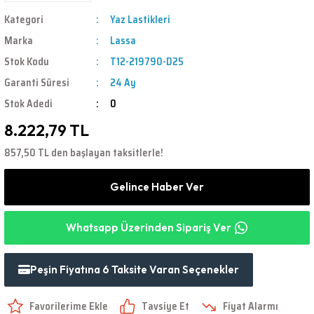
Kategori
Yaz Lastikleri
Marka
Lassa
Stok Kodu
T12-219790-D25
Garanti Süresi
24 Ay
Stok Adedi
0
8.222,79 TL
857,50 TL den başlayan taksitlerle!
Gelince Haber Ver
Whatsapp Üzerinden Sipariş Ver
Peşin Fiyatına 6 Taksite Varan Seçenekler
Tavsiye Et
Fiyat Alarmı