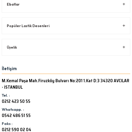
Ebatlar
Popüler Lastik Desenleri
Üyelik
İletişim
M.Kemal Paşa Mah.Firuzköy Bulvarı No:201 1.Kat D:3 34320 AVCILAR
- İSTANBUL
Tel. :
0212 423 50 55
Whatsapp. :
0542 486 51 55
Faks :
0212 590 02 04