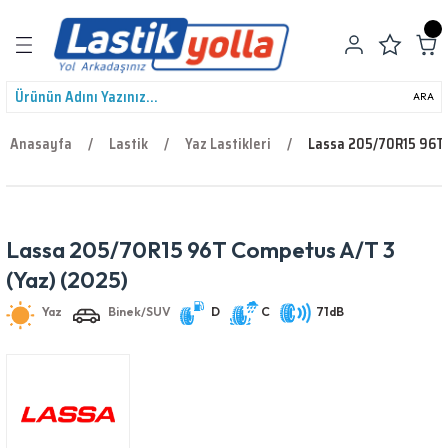
Geri Dön
ARA
Anasayfa
Lastik
Yaz Lastikleri
Lassa 205/70R15 96T 
leri
Lassa 205/70R15 96T Competus A/T 3
Yaz
Binek/SUV
D
C
71dB
(Yaz) (2025)