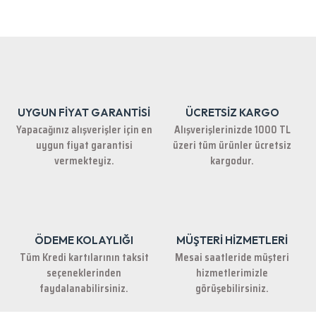
Bu ürünün fiyat bilgisi, resim, ürün açıklamalarında ve diğer konularda
yetersiz gördüğünüz noktaları öneri formunu kullanarak tarafımıza
iletebilirsiniz.
Görüş ve önerileriniz için teşekkür ederiz.
Ürün resmi kalitesiz, bozuk veya görüntülenemiyor.
Ürün açıklamasında eksik bilgiler bulunuyor.
UYGUN FİYAT GARANTİSİ
ÜCRETSİZ KARGO
Ürün bilgilerinde hatalar bulunuyor.
Yapacağınız alışverişler için en
Alışverişlerinizde 1000 TL
Ürün fiyatı diğer sitelerden daha pahalı.
uygun fiyat garantisi
üzeri tüm ürünler ücretsiz
Bu ürüne benzer farklı alternatifler olmalı.
vermekteyiz.
kargodur.
ÖDEME KOLAYLIĞI
MÜŞTERİ HİZMETLERİ
Gönder
Tüm Kredi kartılarının taksit
Mesai saatleride müşteri
seçeneklerinden
hizmetlerimizle
faydalanabilirsiniz.
görüşebilirsiniz.