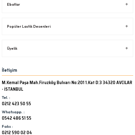
Ebatlar
Popüler Lastik Desenleri
Üyelik
İletişim
M.Kemal Paşa Mah.Firuzköy Bulvarı No:201 1.Kat D:3 34320 AVCILAR
- İSTANBUL
Tel. :
0212 423 50 55
Whatsapp. :
0542 486 51 55
Faks :
0212 590 02 04