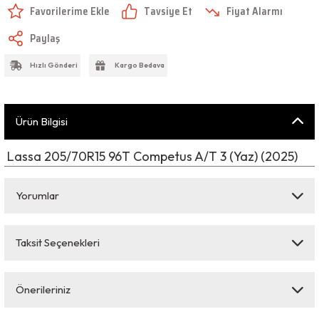
Tavsiye Et
Fiyat Alarmı
Paylaş
Hızlı Gönderi
Kargo Bedava
Ürün Bilgisi
Lassa 205/70R15 96T Competus A/T 3 (Yaz) (2025)
Yorumlar
Taksit Seçenekleri
Bu ürüne ilk yorumu siz yapın!
Önerileriniz
Yorum Yaz