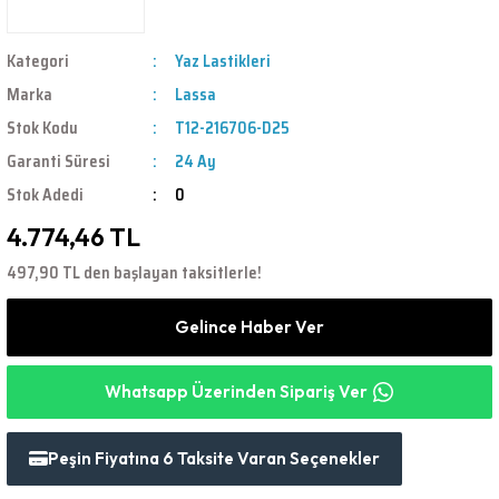
Kategori
Yaz Lastikleri
Marka
Lassa
Stok Kodu
T12-216706-D25
Garanti Süresi
24 Ay
Stok Adedi
0
4.774,46 TL
497,90 TL den başlayan taksitlerle!
Gelince Haber Ver
Whatsapp Üzerinden Sipariş Ver
Peşin Fiyatına 6 Taksite Varan Seçenekler