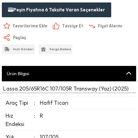
Peşin Fiyatına 6 Taksite Varan Seçenekler
Tavsiye Et
Fiyat Alarmı
Paylaş
Hızlı Gönderi
Kargo Bedava
Ürün Bilgisi
Lassa 205/65R16C 107/105R Transway (Yaz) (2025)
Araç Tipi
:
Hafif Ticari
Hız
:
R
Endeksi
Yük
:
107/105