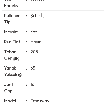
Endeksi
Kullanım
:
Şehir İçi
Tipi
Mevsim
:
Yaz
Run Flat
:
Hayır
Taban
:
205
Genişliği
Yanak
:
65
Yüksekliği
Jant
:
16
Çapı
Model
:
Transway