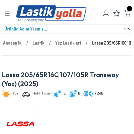
Geri Dön
ARA
Anasayfa
Lastik
Yaz Lastikleri
Lassa 205/65R16C 107
leri
Lassa 205/65R16C 107/105R Transway
Yaz
Hafif Ticari
E
B
72dB
(Yaz) (2025)