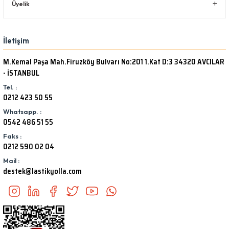
Üyelik
İletişim
M.Kemal Paşa Mah.Firuzköy Bulvarı No:201 1.Kat D:3 34320 AVCILAR
- İSTANBUL
Tel. :
0212 423 50 55
Whatsapp. :
0542 486 51 55
Faks :
0212 590 02 04
Mail :
destek@lastikyolla.com