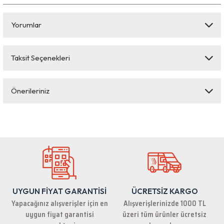
Yorumlar
Taksit Seçenekleri
Bu ürüne ilk yorumu siz yapın!
Önerileriniz
Yorum Yaz
Bu ürünün fiyat bilgisi, resim, ürün açıklamalarında ve diğer konularda
yetersiz gördüğünüz noktaları öneri formunu kullanarak tarafımıza
iletebilirsiniz.
Görüş ve önerileriniz için teşekkür ederiz.
Ürün resmi kalitesiz, bozuk veya görüntülenemiyor.
Ürün açıklamasında eksik bilgiler bulunuyor.
UYGUN FİYAT GARANTİSİ
ÜCRETSİZ KARGO
Ürün bilgilerinde hatalar bulunuyor.
Yapacağınız alışverişler için en
Alışverişlerinizde 1000 TL
Ürün fiyatı diğer sitelerden daha pahalı.
uygun fiyat garantisi
üzeri tüm ürünler ücretsiz
Bu ürüne benzer farklı alternatifler olmalı.