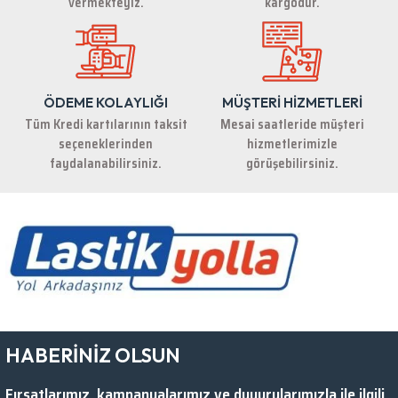
vermekteyiz.
kargodur.
ÖDEME KOLAYLIĞI
MÜŞTERİ HİZMETLERİ
Gönder
Tüm Kredi kartılarının taksit
Mesai saatleride müşteri
seçeneklerinden
hizmetlerimizle
faydalanabilirsiniz.
görüşebilirsiniz.
HABERİNİZ OLSUN
Fırsatlarımız, kampanyalarımız ve duyurularımızla ile ilgili