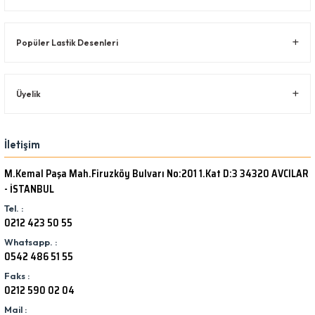
Popüler Lastik Desenleri
Üyelik
İletişim
M.Kemal Paşa Mah.Firuzköy Bulvarı No:201 1.Kat D:3 34320 AVCILAR
- İSTANBUL
Tel. :
0212 423 50 55
Whatsapp. :
0542 486 51 55
Faks :
0212 590 02 04
Mail :