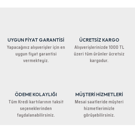
iletebilirsiniz.
Görüş ve önerileriniz için teşekkür ederiz.
Ürün resmi kalitesiz, bozuk veya görüntülenemiyor.
Ürün açıklamasında eksik bilgiler bulunuyor.
UYGUN FİYAT GARANTİSİ
ÜCRETSİZ KARGO
Ürün bilgilerinde hatalar bulunuyor.
Yapacağınız alışverişler için en
Alışverişlerinizde 1000 TL
Ürün fiyatı diğer sitelerden daha pahalı.
uygun fiyat garantisi
üzeri tüm ürünler ücretsiz
Bu ürüne benzer farklı alternatifler olmalı.
vermekteyiz.
kargodur.
ÖDEME KOLAYLIĞI
MÜŞTERİ HİZMETLERİ
Gönder
Tüm Kredi kartılarının taksit
Mesai saatleride müşteri
seçeneklerinden
hizmetlerimizle
faydalanabilirsiniz.
görüşebilirsiniz.