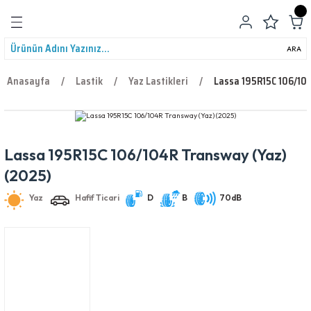
Geri Dön
ARA
Anasayfa
Lastik
Yaz Lastikleri
Lassa 195R15C 106/10
Lassa 195R15C 106/104R Transway (Yaz)
leri
Yaz
Hafif Ticari
D
B
70dB
(2025)