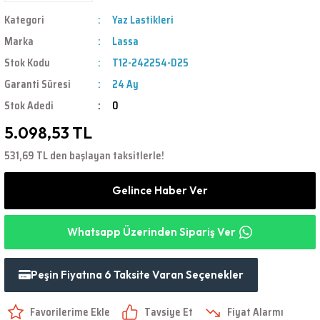
Kategori
Yaz Lastikleri
Marka
Lassa
Stok Kodu
T12-242254-D25
Garanti Süresi
24 Ay
Stok Adedi
0
5.098,53 TL
531,69 TL den başlayan taksitlerle!
Gelince Haber Ver
Whatsapp Üzerinden Sipariş Ver
Peşin Fiyatına 6 Taksite Varan Seçenekler
Tavsiye Et
Fiyat Alarmı