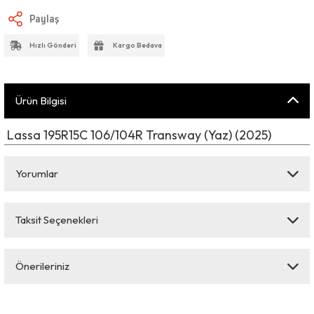
Paylaş
Hızlı Gönderi
Kargo Bedava
Ürün Bilgisi
Lassa 195R15C 106/104R Transway (Yaz) (2025)
Yorumlar
Taksit Seçenekleri
Bu ürüne ilk yorumu siz yapın!
Önerileriniz
Yorum Yaz
Bu ürünün fiyat bilgisi, resim, ürün açıklamalarında ve diğer konularda
yetersiz gördüğünüz noktaları öneri formunu kullanarak tarafımıza