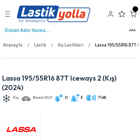
Geri Dön
ARA
Anasayfa
Lastik
Kış Lastikleri
Lassa 195/55R16 87T I
leri
Lassa 195/55R16 87T Iceways 2 (Kış)
Kış
Binek/SUV
D
E
71dB
(2024)