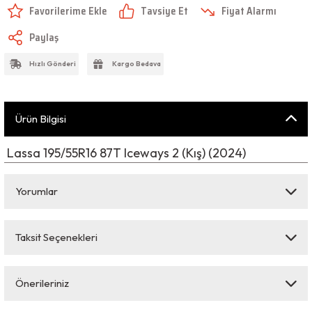
Tavsiye Et
Fiyat Alarmı
Paylaş
Hızlı Gönderi
Kargo Bedava
Ürün Bilgisi
Lassa 195/55R16 87T Iceways 2 (Kış) (2024)
Yorumlar
Taksit Seçenekleri
Bu ürüne ilk yorumu siz yapın!
Önerileriniz
Yorum Yaz