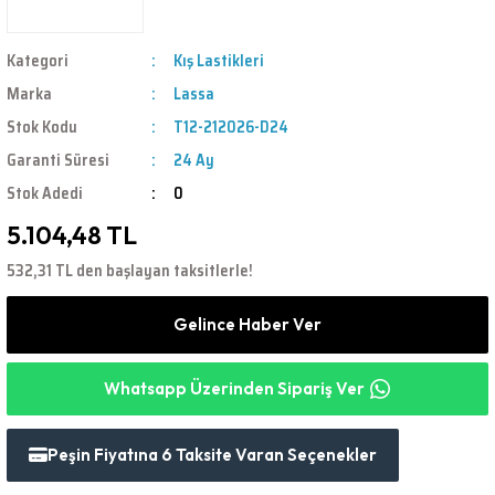
Kategori
Kış Lastikleri
Marka
Lassa
Stok Kodu
T12-212026-D24
Garanti Süresi
24 Ay
Stok Adedi
0
5.104,48 TL
532,31 TL den başlayan taksitlerle!
Gelince Haber Ver
Whatsapp Üzerinden Sipariş Ver
Peşin Fiyatına 6 Taksite Varan Seçenekler