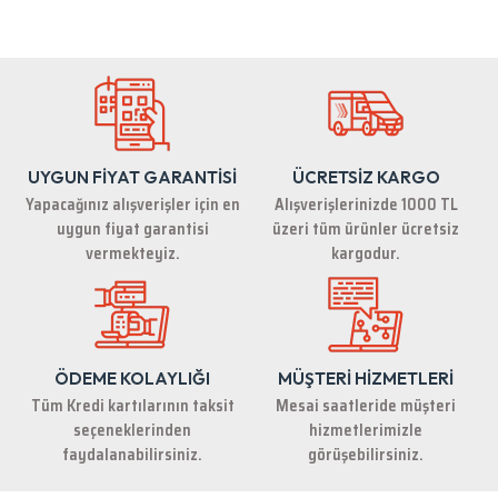
Bu ürünün fiyat bilgisi, resim, ürün açıklamalarında ve diğer konularda
yetersiz gördüğünüz noktaları öneri formunu kullanarak tarafımıza
iletebilirsiniz.
Görüş ve önerileriniz için teşekkür ederiz.
Ürün resmi kalitesiz, bozuk veya görüntülenemiyor.
Ürün açıklamasında eksik bilgiler bulunuyor.
UYGUN FİYAT GARANTİSİ
ÜCRETSİZ KARGO
Ürün bilgilerinde hatalar bulunuyor.
Yapacağınız alışverişler için en
Alışverişlerinizde 1000 TL
Ürün fiyatı diğer sitelerden daha pahalı.
uygun fiyat garantisi
üzeri tüm ürünler ücretsiz
Bu ürüne benzer farklı alternatifler olmalı.
vermekteyiz.
kargodur.
ÖDEME KOLAYLIĞI
MÜŞTERİ HİZMETLERİ
Gönder
Tüm Kredi kartılarının taksit
Mesai saatleride müşteri
seçeneklerinden
hizmetlerimizle
faydalanabilirsiniz.
görüşebilirsiniz.