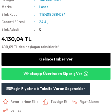
Marka
Lassa
Stok Kodu
T12-218038-D24
Garanti Süresi
24 Ay
Stok Adedi
0
4.130,04 TL
430,69 TL den başlayan taksitlerle!
Gelince Haber Ver
Whatsapp Üzerinden Sipariş Ver
Peşin Fiyatına 6 Taksite Varan Seçenekler
Tavsiye Et
Fiyat Alarmı
Paylaş