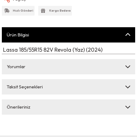
Hızlı Gönderi
Kargo Bedava
Ürün Bilgisi
Lassa 185/55R15 82V Revola (Yaz) (2024)
Yorumlar
Taksit Seçenekleri
Bu ürüne ilk yorumu siz yapın!
Önerileriniz
Yorum Yaz
Bu ürünün fiyat bilgisi, resim, ürün açıklamalarında ve diğer konularda
yetersiz gördüğünüz noktaları öneri formunu kullanarak tarafımıza
iletebilirsiniz.