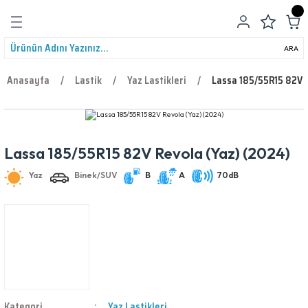
Geri Dön
ARA
Anasayfa
Lastik
Yaz Lastikleri
Lassa 185/55R15 82V R
Yaz
Binek/SUV
B
A
70dB
Lassa 185/55R15 82V Revola (Yaz) (2024)
leri
Kategori
Yaz Lastikleri