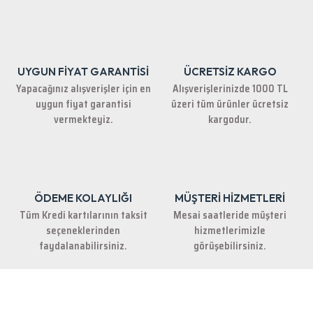
Görüş ve önerileriniz için teşekkür ederiz.
Ürün resmi kalitesiz, bozuk veya görüntülenemiyor.
Ürün açıklamasında eksik bilgiler bulunuyor.
UYGUN FİYAT GARANTİSİ
ÜCRETSİZ KARGO
Ürün bilgilerinde hatalar bulunuyor.
Yapacağınız alışverişler için en
Alışverişlerinizde 1000 TL
Ürün fiyatı diğer sitelerden daha pahalı.
uygun fiyat garantisi
üzeri tüm ürünler ücretsiz
Bu ürüne benzer farklı alternatifler olmalı.
vermekteyiz.
kargodur.
ÖDEME KOLAYLIĞI
MÜŞTERİ HİZMETLERİ
Gönder
Tüm Kredi kartılarının taksit
Mesai saatleride müşteri
seçeneklerinden
hizmetlerimizle
faydalanabilirsiniz.
görüşebilirsiniz.