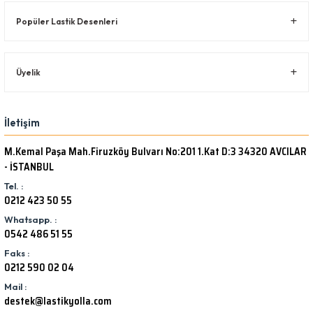
Popüler Lastik Desenleri
Üyelik
İletişim
M.Kemal Paşa Mah.Firuzköy Bulvarı No:201 1.Kat D:3 34320 AVCILAR
- İSTANBUL
Tel. :
0212 423 50 55
Whatsapp. :
0542 486 51 55
Faks :
0212 590 02 04
Mail :
destek@lastikyolla.com