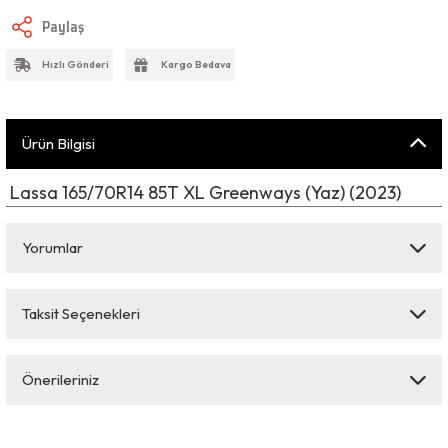
Paylaş
Hızlı Gönderi
Kargo Bedava
Ürün Bilgisi
Lassa 165/70R14 85T XL Greenways (Yaz) (2023)
Yorumlar
Taksit Seçenekleri
Bu ürüne ilk yorumu siz yapın!
Önerileriniz
Yorum Yaz
Bu ürünün fiyat bilgisi, resim, ürün açıklamalarında ve diğer konularda
yetersiz gördüğünüz noktaları öneri formunu kullanarak tarafımıza