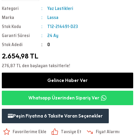
Kategori
Yaz Lastikleri
Marka
Lassa
Stok Kodu
T12-214491-D23
Garanti Süresi
24 Ay
Stok Adedi
0
2.654,98 TL
276,87 TL den başlayan taksitlerle!
Gelince Haber Ver
Whatsapp Üzerinden Sipariş Ver
Peşin Fiyatına 6 Taksite Varan Seçenekler
Tavsiye Et
Fiyat Alarmı