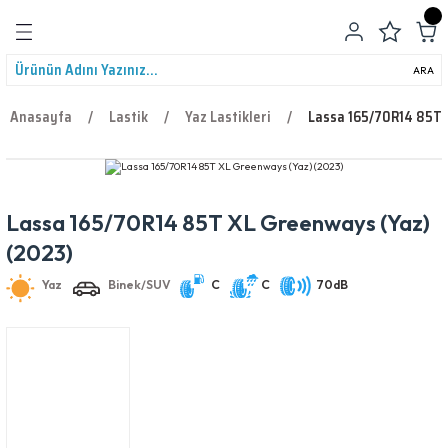
Geri Dön
ARA
Anasayfa
Lastik
Yaz Lastikleri
Lassa 165/70R14 85T 
Lassa 165/70R14 85T XL Greenways (Yaz)
leri
Yaz
Binek/SUV
C
C
70dB
(2023)