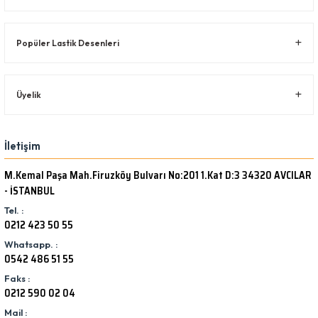
Popüler Lastik Desenleri
Üyelik
İletişim
M.Kemal Paşa Mah.Firuzköy Bulvarı No:201 1.Kat D:3 34320 AVCILAR
- İSTANBUL
Tel. :
0212 423 50 55
Whatsapp. :
0542 486 51 55
Faks :
0212 590 02 04
Mail :