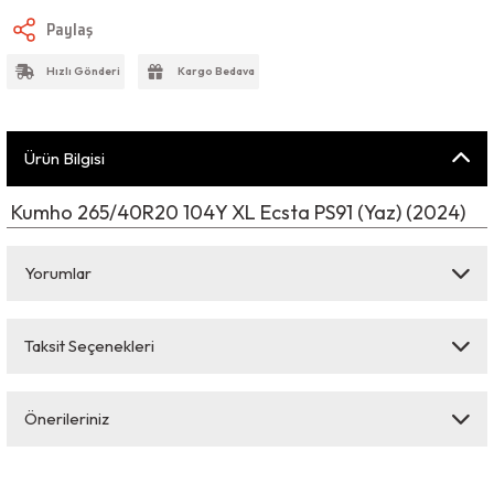
Paylaş
Hızlı Gönderi
Kargo Bedava
Ürün Bilgisi
Kumho 265/40R20 104Y XL Ecsta PS91 (Yaz) (2024)
Yorumlar
Taksit Seçenekleri
Bu ürüne ilk yorumu siz yapın!
Önerileriniz
Yorum Yaz
Bu ürünün fiyat bilgisi, resim, ürün açıklamalarında ve diğer konularda
yetersiz gördüğünüz noktaları öneri formunu kullanarak tarafımıza