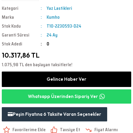
Kategori
Yaz Lastikleri
Marka
Kumho
Stok Kodu
T10-2230593-D24
Garanti Süresi
24 Ay
Stok Adedi
0
10.317,86 TL
1.075,98 TL den başlayan taksitlerle!
Gelince Haber Ver
Whatsapp Üzerinden Sipariş Ver
Peşin Fiyatına 6 Taksite Varan Seçenekler
Tavsiye Et
Fiyat Alarmı