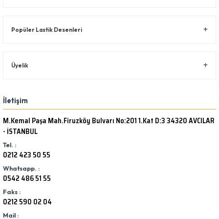
Popüler Lastik Desenleri
Üyelik
İletişim
M.Kemal Paşa Mah.Firuzköy Bulvarı No:201 1.Kat D:3 34320 AVCILAR
- İSTANBUL
Tel. :
0212 423 50 55
Whatsapp. :
0542 486 51 55
Faks :
0212 590 02 04
Mail :