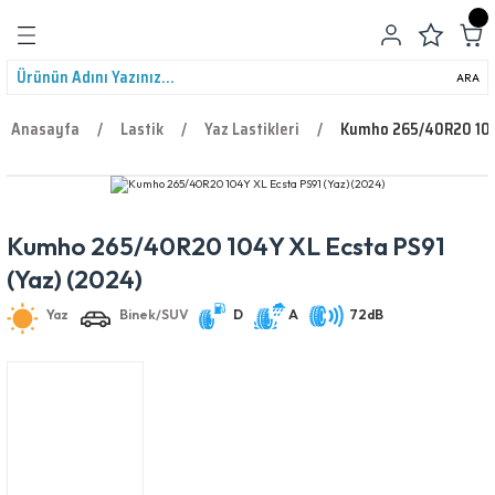
Geri Dön
ARA
Anasayfa
Lastik
Yaz Lastikleri
Kumho 265/40R20 104Y
Kumho 265/40R20 104Y XL Ecsta PS91
leri
Yaz
Binek/SUV
D
A
72dB
(Yaz) (2024)