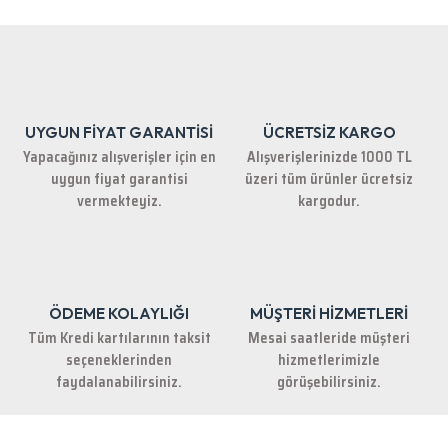
iletebilirsiniz.
Görüş ve önerileriniz için teşekkür ederiz.
Ürün resmi kalitesiz, bozuk veya görüntülenemiyor.
Ürün açıklamasında eksik bilgiler bulunuyor.
UYGUN FİYAT GARANTİSİ
ÜCRETSİZ KARGO
Ürün bilgilerinde hatalar bulunuyor.
Yapacağınız alışverişler için en
Alışverişlerinizde 1000 TL
Ürün fiyatı diğer sitelerden daha pahalı.
uygun fiyat garantisi
üzeri tüm ürünler ücretsiz
Bu ürüne benzer farklı alternatifler olmalı.
vermekteyiz.
kargodur.
ÖDEME KOLAYLIĞI
MÜŞTERİ HİZMETLERİ
Gönder
Tüm Kredi kartılarının taksit
Mesai saatleride müşteri
seçeneklerinden
hizmetlerimizle
faydalanabilirsiniz.
görüşebilirsiniz.