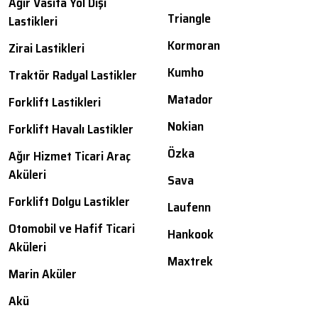
Ağır Vasıta Yol Dışı
Triangle
Lastikleri
Kormoran
Zirai Lastikleri
Kumho
Traktör Radyal Lastikler
Matador
Forklift Lastikleri
Nokian
Forklift Havalı Lastikler
Özka
Ağır Hizmet Ticari Araç
Aküleri
Sava
Forklift Dolgu Lastikler
Laufenn
Otomobil ve Hafif Ticari
Hankook
Aküleri
Maxtrek
Marin Aküler
Akü