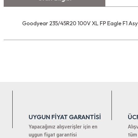
Goodyear 235/45R20 100V XL FP Eagle F1 Asym
Bu ürünün fiyat bilgisi, resim, ürün açıklamalarında ve diğer ko
Görüş ve önerileriniz için teşekkür ederiz.
Ürün resmi kalitesiz, bozuk veya görüntülenemiyor.
Ürün açıklamasında eksik bilgiler bulunuyor.
Ürün bilgilerinde hatalar bulunuyor.
Ürün fiyatı diğer sitelerden daha pahalı.
Bu ürüne benzer farklı alternatifler olmalı.
UYGUN FİYAT GARANTİSİ
ÜC
Yapacağınız alışverişler için en
Alış
uygun fiyat garantisi
tüm 