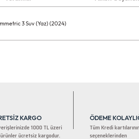
metric 3 Suv (Yaz) (2024)
nularda yetersiz gördüğünüz noktaları öneri formunu kullanarak tarafımıza ile
Bu ürüne ilk yorumu siz yapın!
Yorum Yaz
RETSİZ KARGO
ÖDEME KOLAYLI
verişlerinizde 1000 TL üzeri
Tüm Kredi kartılarını
ürünler ücretsiz kargodur.
seçeneklerinden