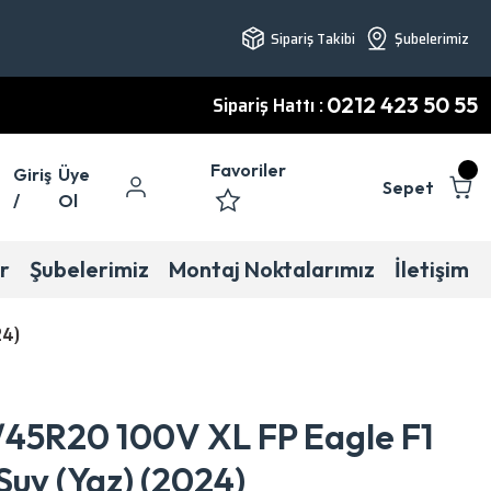
Sipariş Takibi
Şubelerimiz
Sipariş Hattı :
0212 423 50 55
Favoriler
Giriş
Üye
Sepet
/
Ol
r
Şubelerimiz
Montaj Noktalarımız
İletişim
24)
45R20 100V XL FP Eagle F1
uv (Yaz) (2024)