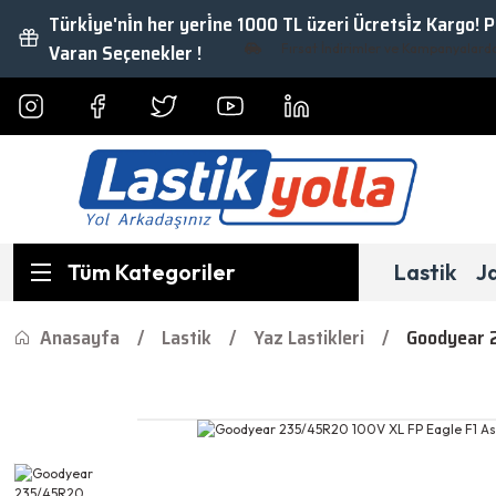
Türki̇ye'ni̇n her yeri̇ne 1000 TL üzeri Ücretsi̇z Kargo! 
Varan Seçenekler !
Fırsat İndirimler ve Kampanyalardan Ya
Tüm Kategoriler
Lastik
J
Anasayfa
Lastik
Yaz Lastikleri
Goodyear 2