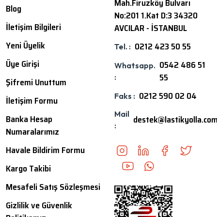
Mah.Firuzköy Bulvarı
Blog
No:201 1.Kat D:3 34320
İletişim Bilgileri
AVCILAR - İSTANBUL
Yeni Üyelik
0212 423 50 55
Tel. :
Üye Girişi
0542 486 51
Whatsapp.
55
:
Şifremi Unuttum
0212 590 02 04
Faks :
İletişim Formu
Mail
Banka Hesap
destek@lastikyolla.co
:
Numaralarımız
Havale Bildirim Formu
Kargo Takibi
Mesafeli Satış Sözleşmesi
Gizlilik ve Güvenlik