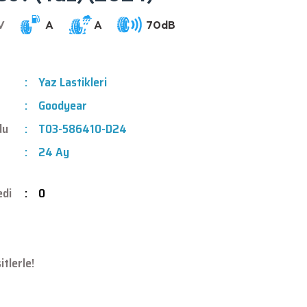
Yaz Lastikleri
Goodyear
du
T03-586410-D24
24 Ay
edi
0
tlerle!