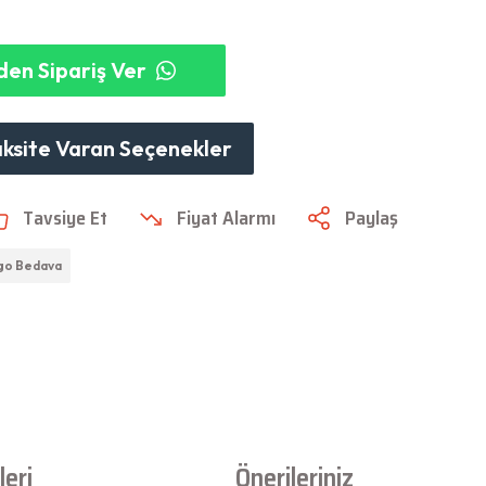
en Sipariş Ver
aksite Varan Seçenekler
Tavsiye Et
Fiyat Alarmı
Paylaş
go Bedava
eri
Önerileriniz