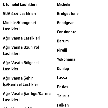
Otomobil Lastikleri
Michelin
SUV 4x4 Lastikleri
Bridgestone
Midibüs/Kamyonet
Goodyear
Lastikleri
Continental
Ağır Vasıta Lastikleri
Barum
Ağır Vasıta Uzun Yol
Pirelli
Lastikleri
Yokohama
Ağır Vasıta Bölgesel
Dunlop
Lastikler
Lassa
Ağır Vasıta Şehir
İçi/Kentsel Lastikler
Petlas
Ağır Vasıta Şantiye/Karma
Taurus
Lastikleri
Falken