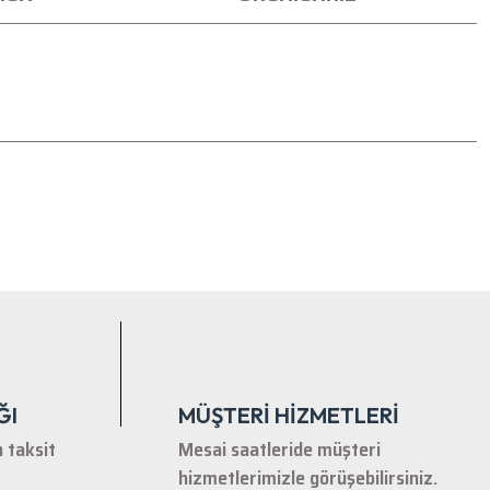
tebilirsiniz.
ĞI
MÜŞTERİ HİZMETLERİ
n taksit
Mesai saatleride müşteri
hizmetlerimizle görüşebilirsiniz.