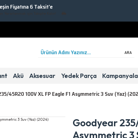
Peşin Fiyatına 6 Taksit’e
rarlanmak için Takipte Kalın!
ARA
ant
Akü
Aksesuar
Yedek Parça
Kampanyala
35/45R20 100V XL FP Eagle F1 Asymmetric 3 Suv (Yaz) (20
Yaz
Binek/SUV
A
A
70dB
Goodyear 235/
Asymmetric 3 S