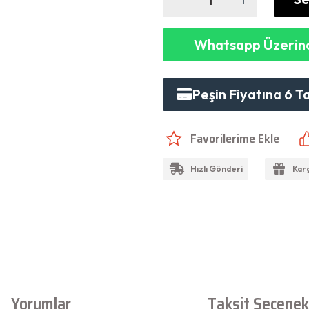
Whatsapp Üzerind
Peşin Fiyatına 6 T
Hızlı Gönderi
Kar
Yorumlar
Taksit Seçenekl