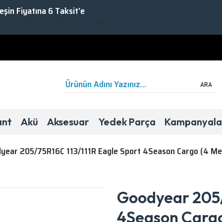
Peşin Fiyatına 6 Taksit’e
rarlanmak için Takipte Kalın!
ARA
ant
Akü
Aksesuar
Yedek Parça
Kampanyala
year 205/75R16C 113/111R Eagle Sport 4Season Cargo (4 Me
4 Mevsim
Hafif Ticari
D
C
74dB
Goodyear 205/
4Season Cargo