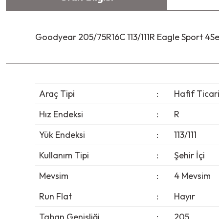
Goodyear 205/75R16C 113/111R Eagle Sport 4S
Araç Tipi
:
Hafif Ticar
Hız Endeksi
:
R
Yük Endeksi
:
113/111
Kullanım Tipi
:
Şehir İçi
Mevsim
:
4 Mevsim
Run Flat
:
Hayır
Taban Genişliği
:
205