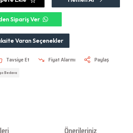
en Sipariş Ver
aksite Varan Seçenekler
Tavsiye Et
Fiyat Alarmı
Paylaş
go Bedava
eri
Önerileriniz