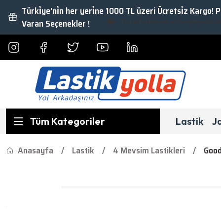
Türki̇ye'ni̇n her yeri̇ne 1000 TL üzeri Ücretsi̇z Kargo! 
Varan Seçenekler !
Fırsat İndirimler ve Kampanyalardan Ya
Tüm Kategoriler
Lastik
J
Anasayfa
Lastik
4 Mevsim Lastikleri
Good