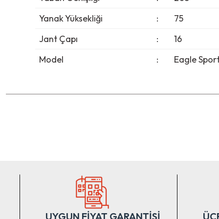
Yanak Yüksekliği
:
75
Jant Çapı
:
16
Model
:
Eagle Spor
Bu ürünün fiyat bilgisi, resim, ürün açıklamalarında ve diğer ko
Görüş ve önerileriniz için teşekkür ederiz.
Ürün resmi kalitesiz, bozuk veya görüntülenemiyor.
Ürün açıklamasında eksik bilgiler bulunuyor.
Ürün bilgilerinde hatalar bulunuyor.
Ürün fiyatı diğer sitelerden daha pahalı.
Bu ürüne benzer farklı alternatifler olmalı.
UYGUN FİYAT GARANTİSİ
ÜC