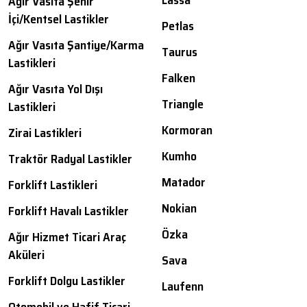
Lassa
Ağır Vasıta Şehir
İçi/Kentsel Lastikler
Petlas
Ağır Vasıta Şantiye/Karma
Taurus
Lastikleri
Falken
Ağır Vasıta Yol Dışı
Triangle
Lastikleri
Kormoran
Zirai Lastikleri
Kumho
Traktör Radyal Lastikler
Matador
Forklift Lastikleri
Nokian
Forklift Havalı Lastikler
Özka
Ağır Hizmet Ticari Araç
Aküleri
Sava
Forklift Dolgu Lastikler
Laufenn