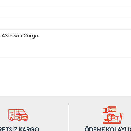
t 4Season Cargo
nularda yetersiz gördüğünüz noktaları öneri formunu kullanarak tarafımıza ile
Bu ürüne ilk yorumu siz yapın!
Yorum Yaz
RETSİZ KARGO
ÖDEME KOLAYLI