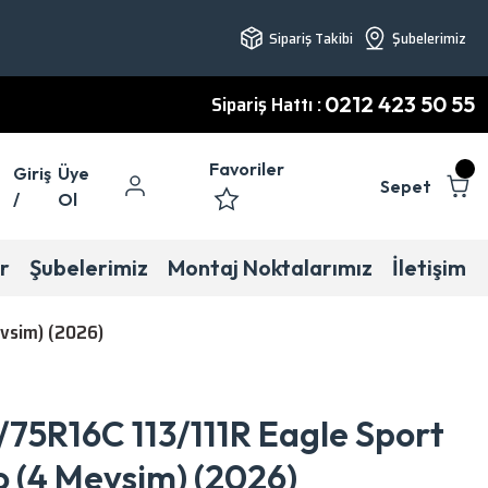
Sipariş Takibi
Şubelerimiz
Sipariş Hattı :
0212 423 50 55
Favoriler
Giriş
Üye
Sepet
/
Ol
r
Şubelerimiz
Montaj Noktalarımız
İletişim
vsim) (2026)
75R16C 113/111R Eagle Sport
 (4 Mevsim) (2026)