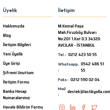
Üyelik
İletişim
Hakkımızda
M.Kemal Paşa
Mah.Firuzköy Bulvarı
Blog
No:201 1.Kat D:3 34320
İletişim Bilgileri
AVCILAR - İSTANBUL
Yeni Üyelik
0212 423 50 55
Tel. :
Üye Girişi
0542 486 51
Whatsapp.
55
:
Şifremi Unuttum
0212 590 02 04
Faks :
İletişim Formu
Mail
Banka Hesap
destek@lastikyolla.co
:
Numaralarımız
Havale Bildirim Formu