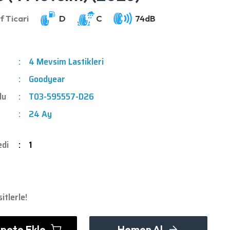
4 Mevsim Lastikleri
Goodyear
du
T03-595557-D26
24 Ay
edi
1
tlerle!
pete Ekle
Hemen Al