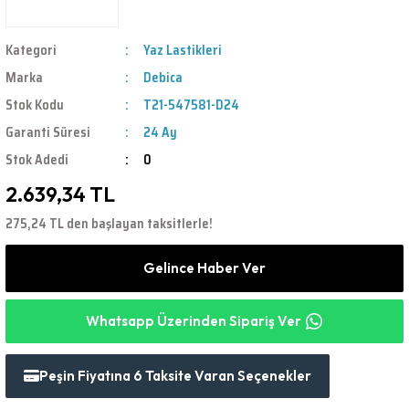
Kategori
Yaz Lastikleri
Marka
Debica
Stok Kodu
T21-547581-D24
Garanti Süresi
24 Ay
Stok Adedi
0
2.639,34 TL
275,24 TL den başlayan taksitlerle!
Gelince Haber Ver
Whatsapp Üzerinden Sipariş Ver
Peşin Fiyatına 6 Taksite Varan Seçenekler