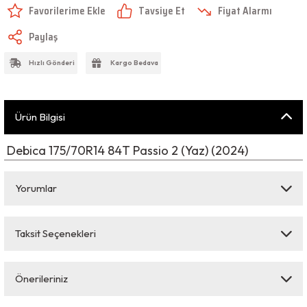
Tavsiye Et
Fiyat Alarmı
Paylaş
Hızlı Gönderi
Kargo Bedava
Ürün Bilgisi
Debica 175/70R14 84T Passio 2 (Yaz) (2024)
Yorumlar
Taksit Seçenekleri
Bu ürüne ilk yorumu siz yapın!
Önerileriniz
Yorum Yaz