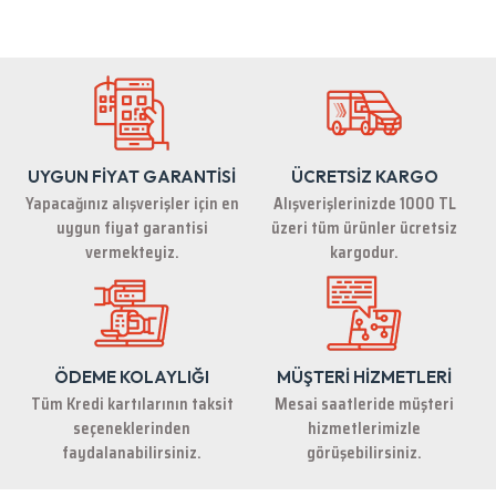
Bu ürünün fiyat bilgisi, resim, ürün açıklamalarında ve diğer konularda
yetersiz gördüğünüz noktaları öneri formunu kullanarak tarafımıza
iletebilirsiniz.
Görüş ve önerileriniz için teşekkür ederiz.
Ürün resmi kalitesiz, bozuk veya görüntülenemiyor.
Ürün açıklamasında eksik bilgiler bulunuyor.
UYGUN FİYAT GARANTİSİ
ÜCRETSİZ KARGO
Ürün bilgilerinde hatalar bulunuyor.
Yapacağınız alışverişler için en
Alışverişlerinizde 1000 TL
Ürün fiyatı diğer sitelerden daha pahalı.
uygun fiyat garantisi
üzeri tüm ürünler ücretsiz
Bu ürüne benzer farklı alternatifler olmalı.
vermekteyiz.
kargodur.
ÖDEME KOLAYLIĞI
MÜŞTERİ HİZMETLERİ
Gönder
Tüm Kredi kartılarının taksit
Mesai saatleride müşteri
seçeneklerinden
hizmetlerimizle
faydalanabilirsiniz.
görüşebilirsiniz.