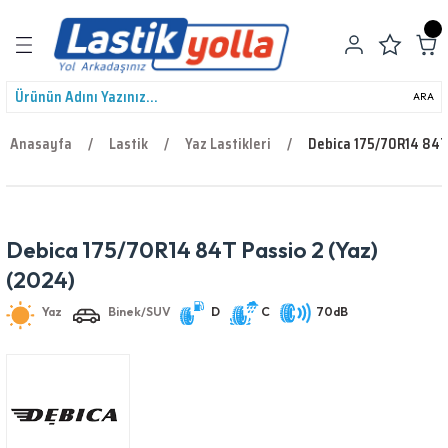
Geri Dön
ARA
Anasayfa
Lastik
Yaz Lastikleri
Debica 175/70R14 84T 
leri
Debica 175/70R14 84T Passio 2 (Yaz)
Yaz
Binek/SUV
D
C
70dB
(2024)