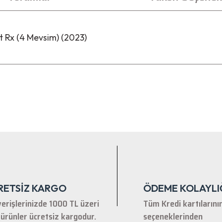
 Rx (4 Mevsim) (2023)
nularda yetersiz gördüğünüz noktaları öneri formunu kullanarak tarafımıza ile
Bu ürüne ilk yorumu siz yapın!
Yorum Yaz
RETSİZ KARGO
ÖDEME KOLAYLI
verişlerinizde 1000 TL üzeri
Tüm Kredi kartılarını
ürünler ücretsiz kargodur.
seçeneklerinden