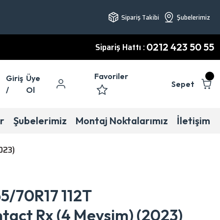
Sipariş Takibi
Şubelerimiz
Sipariş Hattı :
0212 423 50 55
Favoriler
Giriş
Üye
Sepet
/
Ol
r
Şubelerimiz
Montaj Noktalarımız
İletişim
023)
55/70R17 112T
tact Rx (4 Mevsim) (2023)