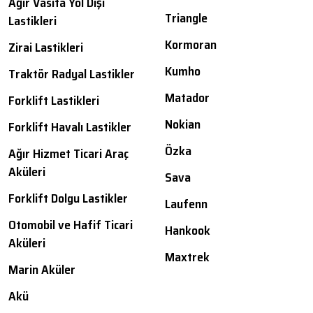
Ağır Vasıta Yol Dışı
Triangle
Lastikleri
Kormoran
Zirai Lastikleri
Kumho
Traktör Radyal Lastikler
Matador
Forklift Lastikleri
Nokian
Forklift Havalı Lastikler
Özka
Ağır Hizmet Ticari Araç
Aküleri
Sava
Forklift Dolgu Lastikler
Laufenn
Otomobil ve Hafif Ticari
Hankook
Aküleri
Maxtrek
Marin Aküler
Akü