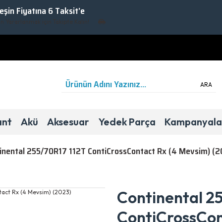
Peşin Fiyatına 6 Taksit’e
rarlanmak için Takipte Kalın!
ARA
ant
Akü
Aksesuar
Yedek Parça
Kampanyala
inental 255/70R17 112T ContiCrossContact Rx (4 Mevsim) (2
4 Mevsim
Binek/SUV
A
C
72Db
Continental 2
ContiCrossCon