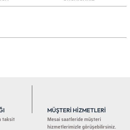
tebilirsiniz.
ĞI
MÜŞTERİ HİZMETLERİ
n taksit
Mesai saatleride müşteri
hizmetlerimizle görüşebilirsiniz.