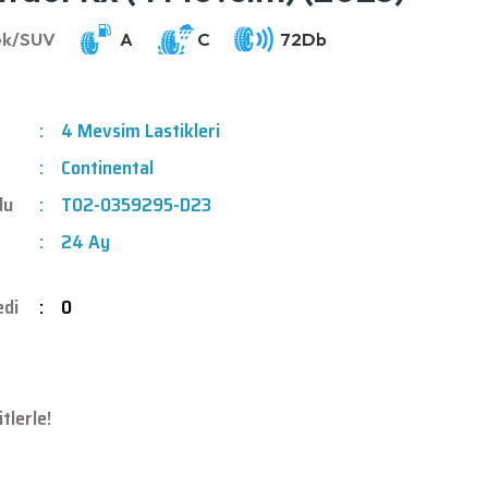
4 Mevsim Lastikleri
Continental
du
T02-0359295-D23
24 Ay
edi
0
tlerle!