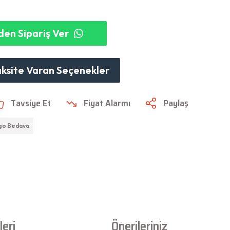
en Sipariş Ver
aksite Varan Seçenekler
Tavsiye Et
Fiyat Alarmı
Paylaş
go Bedava
eri
Önerileriniz