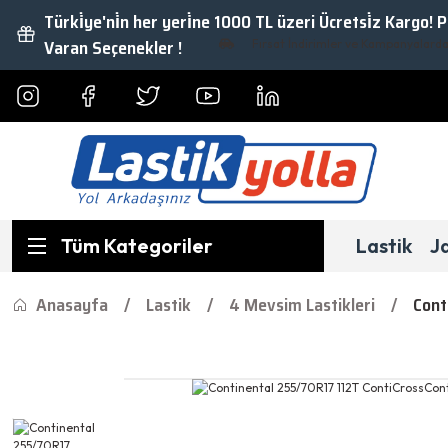
Türki̇ye'ni̇n her yeri̇ne 1000 TL üzeri Ücretsi̇z Kargo! 
Varan Seçenekler !
Fırsat İndirimler ve Kampanyalardan Ya
Tüm Kategoriler
Lastik
J
Anasayfa
Lastik
4 Mevsim Lastikleri
Cont