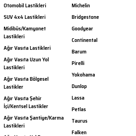
Otomobil Lastikleri
Michelin
SUV 4x4 Lastikleri
Bridgestone
Midibüs/Kamyonet
Goodyear
Lastikleri
Continental
Ağır Vasıta Lastikleri
Barum
Ağır Vasıta Uzun Yol
Pirelli
Lastikleri
Yokohama
Ağır Vasıta Bölgesel
Dunlop
Lastikler
Lassa
Ağır Vasıta Şehir
İçi/Kentsel Lastikler
Petlas
Ağır Vasıta Şantiye/Karma
Taurus
Lastikleri
Falken