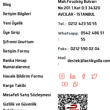
Mah.Firuzköy Bulvarı
Blog
No:201 1.Kat D:3 34320
İletişim Bilgileri
AVCILAR - İSTANBUL
Yeni Üyelik
0212 423 50 55
Tel. :
Üye Girişi
0542 486 51
Whatsapp.
55
:
Şifremi Unuttum
0212 590 02 04
Faks :
İletişim Formu
Mail
Banka Hesap
destek@lastikyolla.co
:
Numaralarımız
Havale Bildirim Formu
Kargo Takibi
Mesafeli Satış Sözleşmesi
Gizlilik ve Güvenlik