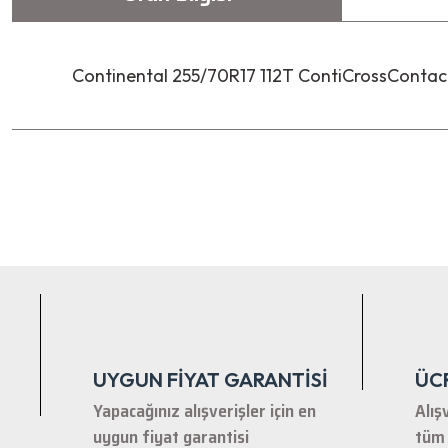
Continental 255/70R17 112T ContiCrossContact
Bu ürünün fiyat bilgisi, resim, ürün açıklamalarında ve diğer ko
Görüş ve önerileriniz için teşekkür ederiz.
Ürün resmi kalitesiz, bozuk veya görüntülenemiyor.
Ürün açıklamasında eksik bilgiler bulunuyor.
Ürün bilgilerinde hatalar bulunuyor.
Ürün fiyatı diğer sitelerden daha pahalı.
Bu ürüne benzer farklı alternatifler olmalı.
UYGUN FİYAT GARANTİSİ
ÜC
Yapacağınız alışverişler için en
Alış
uygun fiyat garantisi
tüm 