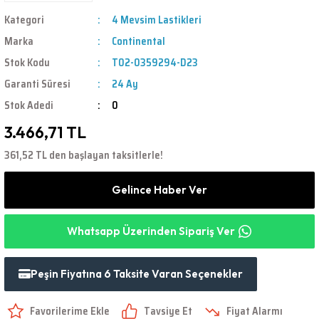
Kategori
4 Mevsim Lastikleri
Marka
Continental
Stok Kodu
T02-0359294-D23
Garanti Süresi
24 Ay
Stok Adedi
0
3.466,71 TL
361,52 TL den başlayan taksitlerle!
Gelince Haber Ver
Whatsapp Üzerinden Sipariş Ver
Peşin Fiyatına 6 Taksite Varan Seçenekler
Tavsiye Et
Fiyat Alarmı