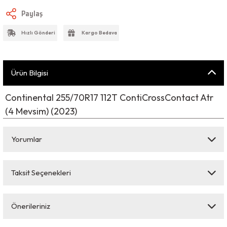
Paylaş
Hızlı Gönderi
Kargo Bedava
Ürün Bilgisi
Continental 255/70R17 112T ContiCrossContact Atr
(4 Mevsim) (2023)
Yorumlar
Taksit Seçenekleri
Bu ürüne ilk yorumu siz yapın!
Önerileriniz
Yorum Yaz