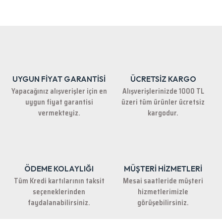
Bu ürünün fiyat bilgisi, resim, ürün açıklamalarında ve diğer konularda
yetersiz gördüğünüz noktaları öneri formunu kullanarak tarafımıza
iletebilirsiniz.
Görüş ve önerileriniz için teşekkür ederiz.
Ürün resmi kalitesiz, bozuk veya görüntülenemiyor.
Ürün açıklamasında eksik bilgiler bulunuyor.
UYGUN FİYAT GARANTİSİ
ÜCRETSİZ KARGO
Ürün bilgilerinde hatalar bulunuyor.
Yapacağınız alışverişler için en
Alışverişlerinizde 1000 TL
Ürün fiyatı diğer sitelerden daha pahalı.
uygun fiyat garantisi
üzeri tüm ürünler ücretsiz
Bu ürüne benzer farklı alternatifler olmalı.
vermekteyiz.
kargodur.
ÖDEME KOLAYLIĞI
MÜŞTERİ HİZMETLERİ
Gönder
Tüm Kredi kartılarının taksit
Mesai saatleride müşteri
seçeneklerinden
hizmetlerimizle
faydalanabilirsiniz.
görüşebilirsiniz.