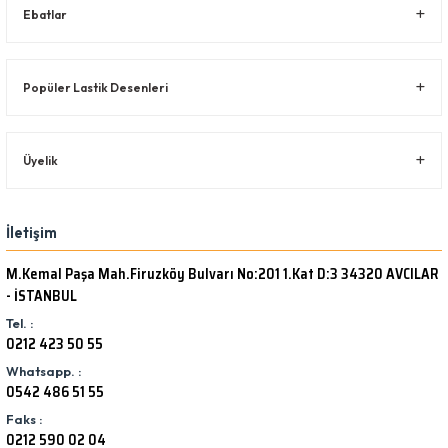
Ebatlar
Popüler Lastik Desenleri
Üyelik
İletişim
M.Kemal Paşa Mah.Firuzköy Bulvarı No:201 1.Kat D:3 34320 AVCILAR
- İSTANBUL
Tel. :
0212 423 50 55
Whatsapp. :
0542 486 51 55
Faks :
0212 590 02 04