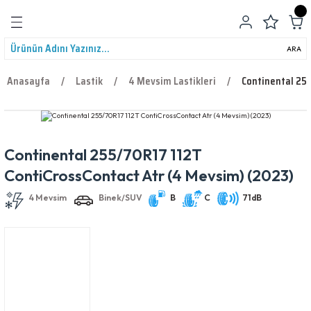
Geri Dön
ARA
Anasayfa
Lastik
4 Mevsim Lastikleri
Continental 255
Continental 255/70R17 112T
leri
4 Mevsim
Binek/SUV
B
C
71dB
ContiCrossContact Atr (4 Mevsim) (2023)