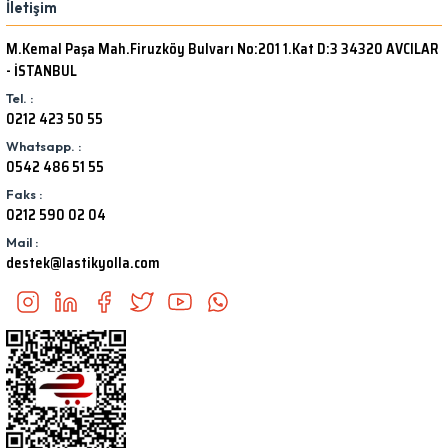
İletişim
M.Kemal Paşa Mah.Firuzköy Bulvarı No:201 1.Kat D:3 34320 AVCILAR
- İSTANBUL
Tel. :
0212 423 50 55
Whatsapp. :
0542 486 51 55
Faks :
0212 590 02 04
Mail :
destek@lastikyolla.com