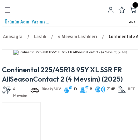
Geri Dön
ARA
Anasayfa
Lastik
4 Mevsim Lastikleri
Continental 22
Continental 225/45R18 95Y XL SSR FR
leri
4
Binek/SUV
D
B
71dB
RFT
AllSeasonContact 2 (4 Mevsim) (2025)
Mevsim