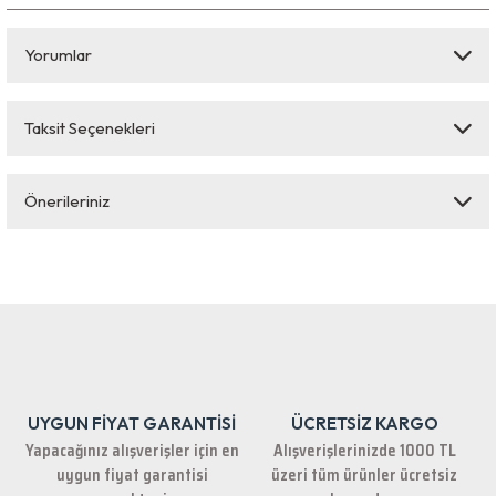
Yorumlar
Taksit Seçenekleri
Bu ürüne ilk yorumu siz yapın!
Önerileriniz
Yorum Yaz
Bu ürünün fiyat bilgisi, resim, ürün açıklamalarında ve diğer konularda
yetersiz gördüğünüz noktaları öneri formunu kullanarak tarafımıza
iletebilirsiniz.
Görüş ve önerileriniz için teşekkür ederiz.
Ürün resmi kalitesiz, bozuk veya görüntülenemiyor.
Ürün açıklamasında eksik bilgiler bulunuyor.
UYGUN FİYAT GARANTİSİ
ÜCRETSİZ KARGO
Ürün bilgilerinde hatalar bulunuyor.
Yapacağınız alışverişler için en
Alışverişlerinizde 1000 TL
Ürün fiyatı diğer sitelerden daha pahalı.
uygun fiyat garantisi
üzeri tüm ürünler ücretsiz
Bu ürüne benzer farklı alternatifler olmalı.