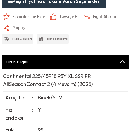
Peşin Fiyatına 6 Taksite Varan Seçenekler
Tavsiye Et
Fiyat Alarmı
Paylaş
Hızlı Gönderi
Kargo Bedava
Ürün Bilgisi
Continental 225/45R18 95Y XL SSR FR
AllSeasonContact 2 (4 Mevsim) (2025)
Araç Tipi
:
Binek/SUV
Hız
:
Y
Endeksi
Yük
:
95