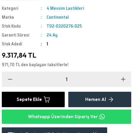
Kategori
4 Mevsim Lastikleri
Marka
Continental
Stok Kodu
T02-0320276-D25
Garanti Süresi
24 Ay
Stok Adedi
1
9.317,84 TL
971,70 TL den başlayan taksitlerle!
Sepete Ekle
Hemen Al
Whatsapp Üzerinden Sipariş Ver