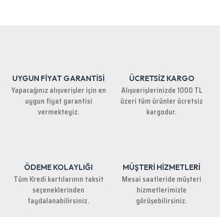
Bu ürünün fiyat bilgisi, resim, ürün açıklamalarında ve diğer konularda
yetersiz gördüğünüz noktaları öneri formunu kullanarak tarafımıza
iletebilirsiniz.
Görüş ve önerileriniz için teşekkür ederiz.
Ürün resmi kalitesiz, bozuk veya görüntülenemiyor.
Ürün açıklamasında eksik bilgiler bulunuyor.
UYGUN FİYAT GARANTİSİ
ÜCRETSİZ KARGO
Ürün bilgilerinde hatalar bulunuyor.
Yapacağınız alışverişler için en
Alışverişlerinizde 1000 TL
Ürün fiyatı diğer sitelerden daha pahalı.
uygun fiyat garantisi
üzeri tüm ürünler ücretsiz
Bu ürüne benzer farklı alternatifler olmalı.
vermekteyiz.
kargodur.
ÖDEME KOLAYLIĞI
MÜŞTERİ HİZMETLERİ
Gönder
Tüm Kredi kartılarının taksit
Mesai saatleride müşteri
seçeneklerinden
hizmetlerimizle
faydalanabilirsiniz.
görüşebilirsiniz.