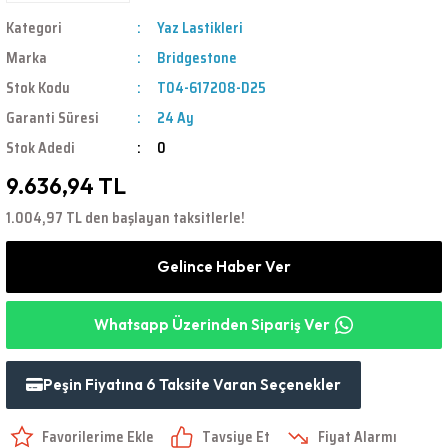
Kategori
Yaz Lastikleri
Marka
Bridgestone
Stok Kodu
T04-617208-D25
Garanti Süresi
24 Ay
Stok Adedi
0
9.636,94 TL
1.004,97 TL den başlayan taksitlerle!
Gelince Haber Ver
Whatsapp Üzerinden Sipariş Ver
Peşin Fiyatına 6 Taksite Varan Seçenekler
Tavsiye Et
Fiyat Alarmı