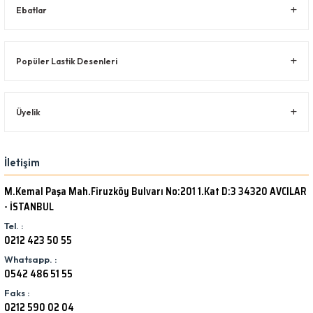
Ebatlar
Popüler Lastik Desenleri
Üyelik
İletişim
M.Kemal Paşa Mah.Firuzköy Bulvarı No:201 1.Kat D:3 34320 AVCILAR
- İSTANBUL
Tel. :
0212 423 50 55
Whatsapp. :
0542 486 51 55
Faks :
0212 590 02 04