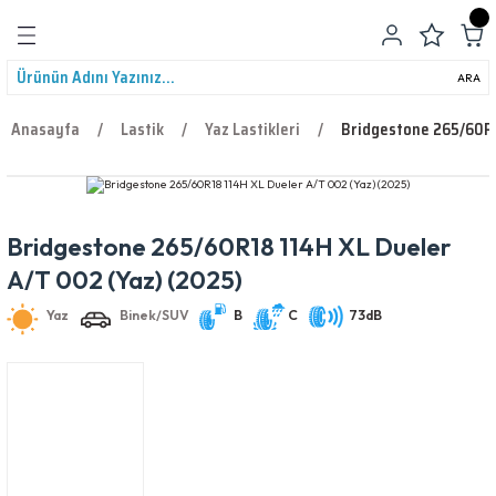
Geri Dön
ARA
Anasayfa
Lastik
Yaz Lastikleri
Bridgestone 265/60R1
Bridgestone 265/60R18 114H XL Dueler
leri
Yaz
Binek/SUV
B
C
73dB
A/T 002 (Yaz) (2025)