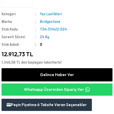
Kategori
Yaz Lastikleri
Marka
Bridgestone
Stok Kodu
T04-511422-D24
Garanti Süresi
24 Ay
Stok Adedi
0
12.912,73 TL
1.346,58 TL den başlayan taksitlerle!
Gelince Haber Ver
Whatsapp Üzerinden Sipariş Ver
Peşin Fiyatına 6 Taksite Varan Seçenekler