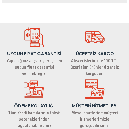
Bu ürünün fiyat bilgisi, resim, ürün açıklamalarında ve diğer konularda
yetersiz gördüğünüz noktaları öneri formunu kullanarak tarafımıza
iletebilirsiniz.
Görüş ve önerileriniz için teşekkür ederiz.
Ürün resmi kalitesiz, bozuk veya görüntülenemiyor.
Ürün açıklamasında eksik bilgiler bulunuyor.
UYGUN FİYAT GARANTİSİ
ÜCRETSİZ KARGO
Ürün bilgilerinde hatalar bulunuyor.
Yapacağınız alışverişler için en
Alışverişlerinizde 1000 TL
Ürün fiyatı diğer sitelerden daha pahalı.
uygun fiyat garantisi
üzeri tüm ürünler ücretsiz
Bu ürüne benzer farklı alternatifler olmalı.
vermekteyiz.
kargodur.
ÖDEME KOLAYLIĞI
MÜŞTERİ HİZMETLERİ
Gönder
Tüm Kredi kartılarının taksit
Mesai saatleride müşteri
seçeneklerinden
hizmetlerimizle
faydalanabilirsiniz.
görüşebilirsiniz.