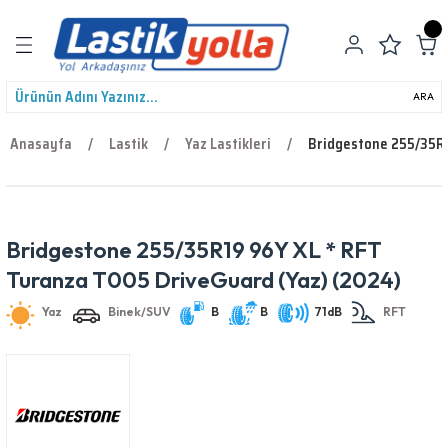
Geri Dön
ARA
Anasayfa
Lastik
Yaz Lastikleri
Bridgestone 255/35R1
leri
Bridgestone 255/35R19 96Y XL * RFT
Yaz
Binek/SUV
B
B
71dB
RFT
Turanza T005 DriveGuard (Yaz) (2024)