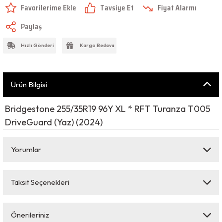
Tavsiye Et
Fiyat Alarmı
Paylaş
Hızlı Gönderi
Kargo Bedava
Ürün Bilgisi
Bridgestone 255/35R19 96Y XL * RFT Turanza T005
DriveGuard (Yaz) (2024)
Yorumlar
Taksit Seçenekleri
Bu ürüne ilk yorumu siz yapın!
Önerileriniz
Yorum Yaz