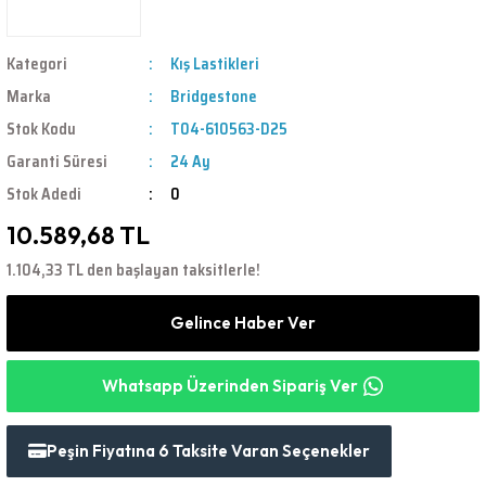
Kategori
Kış Lastikleri
Marka
Bridgestone
Stok Kodu
T04-610563-D25
Garanti Süresi
24 Ay
Stok Adedi
0
10.589,68 TL
1.104,33 TL den başlayan taksitlerle!
Gelince Haber Ver
Whatsapp Üzerinden Sipariş Ver
Peşin Fiyatına 6 Taksite Varan Seçenekler