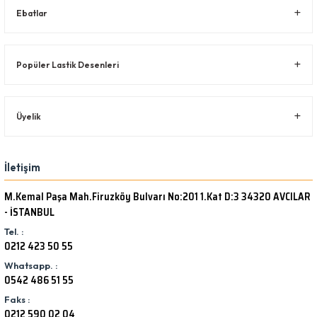
Ebatlar
Popüler Lastik Desenleri
Üyelik
İletişim
M.Kemal Paşa Mah.Firuzköy Bulvarı No:201 1.Kat D:3 34320 AVCILAR
- İSTANBUL
Tel. :
0212 423 50 55
Whatsapp. :
0542 486 51 55
Faks :
0212 590 02 04