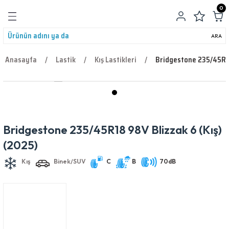
0
Geri Dön
ARA
Anasayfa
Lastik
Kış Lastikleri
Bridgestone 235/45R18
leri
Bridgestone 235/45R18 98V Blizzak 6 (Kış)
Kış
Binek/SUV
C
B
70dB
(2025)