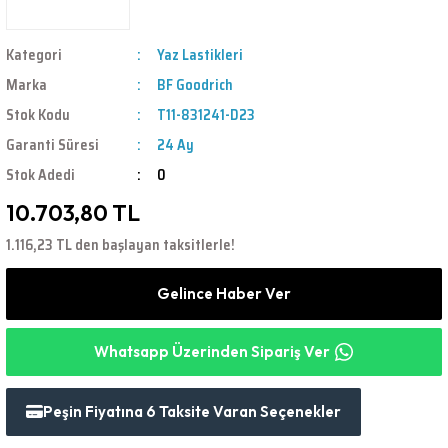
Kategori
Yaz Lastikleri
Marka
BF Goodrich
Stok Kodu
T11-831241-D23
Garanti Süresi
24 Ay
Stok Adedi
0
10.703,80 TL
1.116,23 TL den başlayan taksitlerle!
Gelince Haber Ver
Whatsapp Üzerinden Sipariş Ver
Peşin Fiyatına 6 Taksite Varan Seçenekler