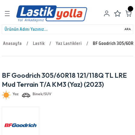
Geri Dön
ARA
Anasayfa
Lastik
Yaz Lastikleri
BF Goodrich 305/60R1
leri
BF Goodrich 305/60R18 121/118Q TL LRE
Yaz
Binek/SUV
Mud Terrain T/A KM3 (Yaz) (2023)