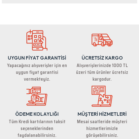
Bu ürünün fiyat bilgisi, resim, ürün açıklamalarında ve diğer konularda
yetersiz gördüğünüz noktaları öneri formunu kullanarak tarafımıza
iletebilirsiniz.
Görüş ve önerileriniz için teşekkür ederiz.
Ürün resmi kalitesiz, bozuk veya görüntülenemiyor.
Ürün açıklamasında eksik bilgiler bulunuyor.
UYGUN FİYAT GARANTİSİ
ÜCRETSİZ KARGO
Ürün bilgilerinde hatalar bulunuyor.
Yapacağınız alışverişler için en
Alışverişlerinizde 1000 TL
Ürün fiyatı diğer sitelerden daha pahalı.
uygun fiyat garantisi
üzeri tüm ürünler ücretsiz
Bu ürüne benzer farklı alternatifler olmalı.
vermekteyiz.
kargodur.
ÖDEME KOLAYLIĞI
MÜŞTERİ HİZMETLERİ
Gönder
Tüm Kredi kartılarının taksit
Mesai saatleride müşteri
seçeneklerinden
hizmetlerimizle
faydalanabilirsiniz.
görüşebilirsiniz.