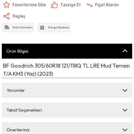
Tavsiye Et
Fiyat Alarmı
Paylaş
Hızlı Gönderi
Kargo Bedava
Ürün Bilgisi
BF Goodrich 305/60R18 121/118Q TL LRE Mud Terrain
T/A KM3 (Yaz) (2023)
Yorumlar
Taksit Seçenekleri
Bu ürüne ilk yorumu siz yapın!
Önerileriniz
Yorum Yaz