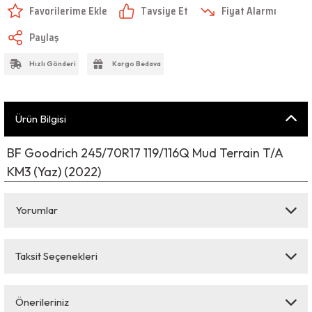
Tavsiye Et
Fiyat Alarmı
Paylaş
Hızlı Gönderi
Kargo Bedava
Ürün Bilgisi
BF Goodrich 245/70R17 119/116Q Mud Terrain T/A
KM3 (Yaz) (2022)
Yorumlar
Taksit Seçenekleri
Bu ürüne ilk yorumu siz yapın!
Önerileriniz
Yorum Yaz