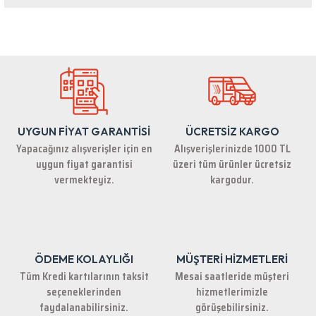
Bu ürünün fiyat bilgisi, resim, ürün açıklamalarında ve diğer konularda
yetersiz gördüğünüz noktaları öneri formunu kullanarak tarafımıza
iletebilirsiniz.
Görüş ve önerileriniz için teşekkür ederiz.
Ürün resmi kalitesiz, bozuk veya görüntülenemiyor.
Ürün açıklamasında eksik bilgiler bulunuyor.
UYGUN FİYAT GARANTİSİ
ÜCRETSİZ KARGO
Ürün bilgilerinde hatalar bulunuyor.
Yapacağınız alışverişler için en
Alışverişlerinizde 1000 TL
Ürün fiyatı diğer sitelerden daha pahalı.
uygun fiyat garantisi
üzeri tüm ürünler ücretsiz
Bu ürüne benzer farklı alternatifler olmalı.
vermekteyiz.
kargodur.
ÖDEME KOLAYLIĞI
MÜŞTERİ HİZMETLERİ
Gönder
Tüm Kredi kartılarının taksit
Mesai saatleride müşteri
seçeneklerinden
hizmetlerimizle
faydalanabilirsiniz.
görüşebilirsiniz.