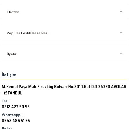
Ebatlar
Popüler Lastik Desenleri
Üyelik
İletişim
M.Kemal Paşa Mah.Firuzköy Bulvarı No:201 1.Kat D:3 34320 AVCILAR
- İSTANBUL
Tel. :
0212 423 50 55
Whatsapp. :
0542 486 51 55
Faks :