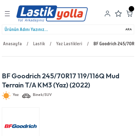
Geri Dön
ARA
Anasayfa
Lastik
Yaz Lastikleri
BF Goodrich 245/70R1
leri
BF Goodrich 245/70R17 119/116Q Mud
Yaz
Binek/SUV
Terrain T/A KM3 (Yaz) (2022)