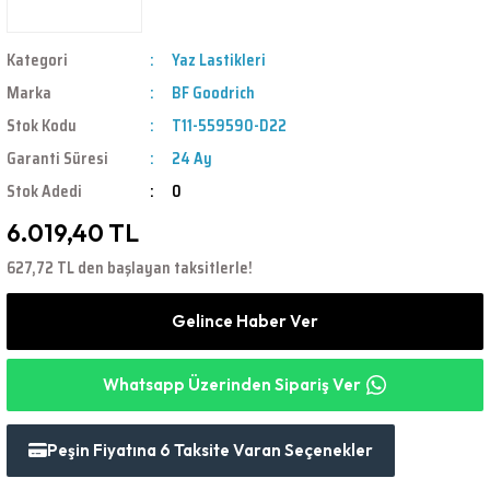
Kategori
Yaz Lastikleri
Marka
BF Goodrich
Stok Kodu
T11-559590-D22
Garanti Süresi
24 Ay
Stok Adedi
0
6.019,40 TL
627,72 TL den başlayan taksitlerle!
Gelince Haber Ver
Whatsapp Üzerinden Sipariş Ver
Peşin Fiyatına 6 Taksite Varan Seçenekler