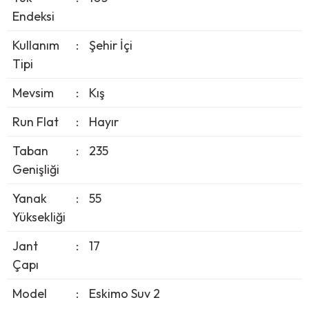
Endeksi
Kullanım
:
Şehir İçi
Tipi
Mevsim
:
Kış
Run Flat
:
Hayır
Taban
:
235
Genişliği
Yanak
:
55
Yüksekliği
Jant
:
17
Çapı
Model
:
Eskimo Suv 2