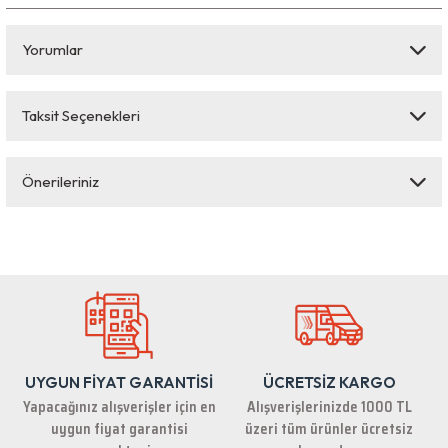
Yorumlar
Taksit Seçenekleri
Bu ürüne ilk yorumu siz yapın!
Önerileriniz
Yorum Yaz
Bu ürünün fiyat bilgisi, resim, ürün açıklamalarında ve diğer konularda
yetersiz gördüğünüz noktaları öneri formunu kullanarak tarafımıza
iletebilirsiniz.
Görüş ve önerileriniz için teşekkür ederiz.
Ürün resmi kalitesiz, bozuk veya görüntülenemiyor.
Ürün açıklamasında eksik bilgiler bulunuyor.
UYGUN FİYAT GARANTİSİ
ÜCRETSİZ KARGO
Ürün bilgilerinde hatalar bulunuyor.
Yapacağınız alışverişler için en
Alışverişlerinizde 1000 TL
Ürün fiyatı diğer sitelerden daha pahalı.
uygun fiyat garantisi
üzeri tüm ürünler ücretsiz
Bu ürüne benzer farklı alternatifler olmalı.