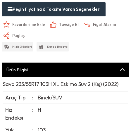
Peşin Fiyatına 6 Taksite Varan Seçenekler
Tavsiye Et
Fiyat Alarmı
Paylaş
Hızlı Gönderi
Kargo Bedava
Ürün Bilgisi
Sava 235/55R17 103H XL Eskimo Suv 2 (Kış) (2022)
Araç Tipi
:
Binek/SUV
Hız
:
H
Endeksi
Yük
:
103