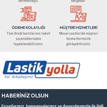
vermekteyiz.
kargodur.
ÖDEME KOLAYLIĞI
MÜŞTERİ HİZMETLERİ
Gönder
Tüm Kredi kartılarının taksit
Mesai saatleride müşteri
seçeneklerinden
hizmetlerimizle
faydalanabilirsiniz.
görüşebilirsiniz.
HABERİNİZ OLSUN
Fırsatlarımız, kampanyalarımız ve duyurularımızla ile ilgili