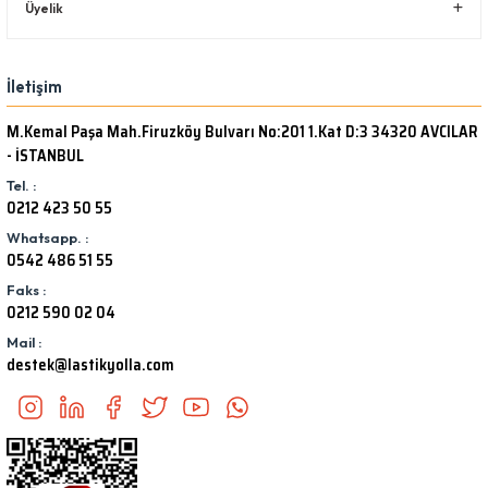
Üyelik
İletişim
M.Kemal Paşa Mah.Firuzköy Bulvarı No:201 1.Kat D:3 34320 AVCILAR
- İSTANBUL
Tel. :
0212 423 50 55
Whatsapp. :
0542 486 51 55
Faks :
0212 590 02 04
Mail :
destek@lastikyolla.com