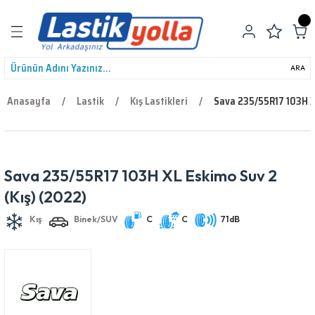
Geri Dön
ARA
Anasayfa
Lastik
Kış Lastikleri
Sava 235/55R17 103H X
leri
Sava 235/55R17 103H XL Eskimo Suv 2
Kış
Binek/SUV
C
C
71dB
(Kış) (2022)