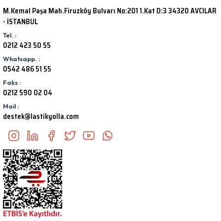
M.Kemal Paşa Mah.Firuzköy Bulvarı No:201 1.Kat D:3 34320 AVCILAR
- İSTANBUL
Tel. :
0212 423 50 55
Whatsapp. :
0542 486 51 55
Faks :
0212 590 02 04
Mail :
destek@lastikyolla.com