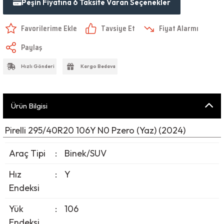
Peşin Fiyatına 6 Taksite Varan Seçenekler
Tavsiye Et
Fiyat Alarmı
Paylaş
Hızlı Gönderi
Kargo Bedava
Ürün Bilgisi
Pirelli 295/40R20 106Y N0 Pzero (Yaz) (2024)
Araç Tipi
:
Binek/SUV
Hız
:
Y
Endeksi
Yük
:
106
Endeksi