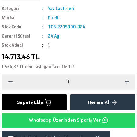
Kategori
Yaz Lastikleri
Marka
Pirelli
Stok Kodu
T05-2205900-D24
Garanti Süresi
24 Ay
Stok Adedi
1
14.713,46 TL
1.534,37 TL den başlayan taksitlerle!
Sepete Ekle
Hemen Al
Whatsapp Üzerinden Sipariş Ver