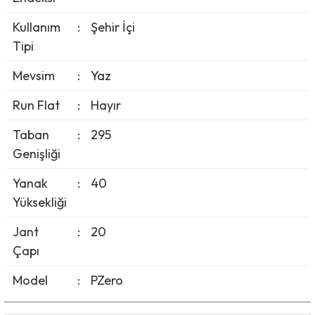
Kullanım
:
Şehir İçi
Tipi
Mevsim
:
Yaz
Run Flat
:
Hayır
Taban
:
295
Genişliği
Yanak
:
40
Yüksekliği
Jant
:
20
Çapı
Model
:
PZero