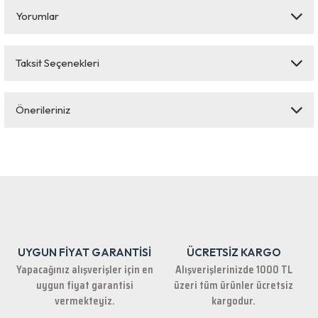
Yorumlar
Taksit Seçenekleri
Bu ürüne ilk yorumu siz yapın!
Önerileriniz
Yorum Yaz
Bu ürünün fiyat bilgisi, resim, ürün açıklamalarında ve diğer konularda
yetersiz gördüğünüz noktaları öneri formunu kullanarak tarafımıza
iletebilirsiniz.
Görüş ve önerileriniz için teşekkür ederiz.
Ürün resmi kalitesiz, bozuk veya görüntülenemiyor.
Ürün açıklamasında eksik bilgiler bulunuyor.
UYGUN FİYAT GARANTİSİ
ÜCRETSİZ KARGO
Ürün bilgilerinde hatalar bulunuyor.
Yapacağınız alışverişler için en
Alışverişlerinizde 1000 TL
Ürün fiyatı diğer sitelerden daha pahalı.
uygun fiyat garantisi
üzeri tüm ürünler ücretsiz
Bu ürüne benzer farklı alternatifler olmalı.
vermekteyiz.
kargodur.