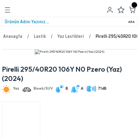
Geri Dön
ARA
Anasayfa
Lastik
Yaz Lastikleri
Pirelli 295/40R20 106
Pirelli 295/40R20 106Y N0 Pzero (Yaz)
leri
Yaz
Binek/SUV
B
A
71dB
(2024)