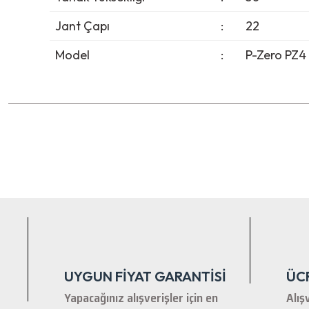
Jant Çapı
:
22
Model
:
P-Zero PZ4
Bu ürünün fiyat bilgisi, resim, ürün açıklamalarında ve diğer ko
Görüş ve önerileriniz için teşekkür ederiz.
Ürün resmi kalitesiz, bozuk veya görüntülenemiyor.
Ürün açıklamasında eksik bilgiler bulunuyor.
Ürün bilgilerinde hatalar bulunuyor.
Ürün fiyatı diğer sitelerden daha pahalı.
Bu ürüne benzer farklı alternatifler olmalı.
UYGUN FİYAT GARANTİSİ
ÜC
Yapacağınız alışverişler için en
Alış