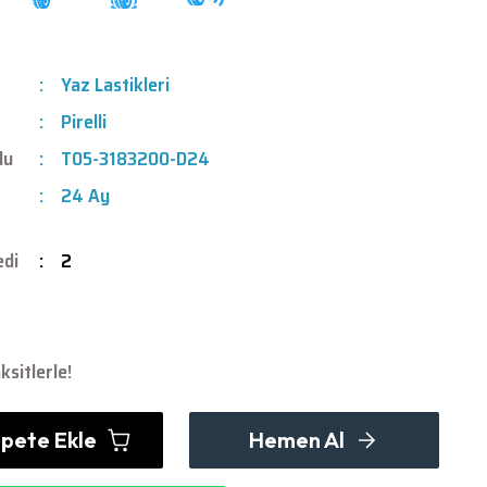
Yaz Lastikleri
Pirelli
du
T05-3183200-D24
24 Ay
edi
2
sitlerle!
pete Ekle
Hemen Al