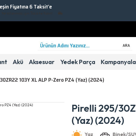
Peşin Fiyatına 6 Taksit’e
arlanmak için Takipte Kalın!
ARA
ant
Akü
Aksesuar
Yedek Parça
Kampanyala
5/30ZR22 103Y XL ALP P-Zero PZ4 (Yaz) (2024)
Yaz
Binek/SUV
D
B
72dB
Pirelli 295/30
(Yaz) (2024)