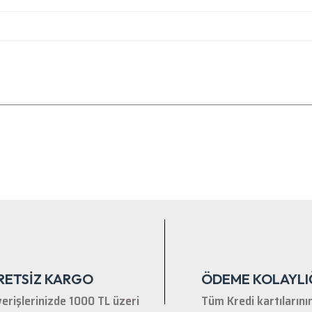
nularda yetersiz gördüğünüz noktaları öneri formunu kullanarak tarafımıza ile
Bu ürüne ilk yorumu siz yapın!
Yorum Yaz
RETSİZ KARGO
ÖDEME KOLAYLI
verişlerinizde 1000 TL üzeri
Tüm Kredi kartılarını