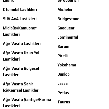
Lastik
BF Goodrich
Otomobil Lastikleri
Michelin
SUV 4x4 Lastikleri
Bridgestone
Midibüs/Kamyonet
Goodyear
Lastikleri
Continental
Ağır Vasıta Lastikleri
Barum
Ağır Vasıta Uzun Yol
Pirelli
Lastikleri
Yokohama
Ağır Vasıta Bölgesel
Dunlop
Lastikler
Lassa
Ağır Vasıta Şehir
İçi/Kentsel Lastikler
Petlas
Ağır Vasıta Şantiye/Karma
Taurus
Lastikleri