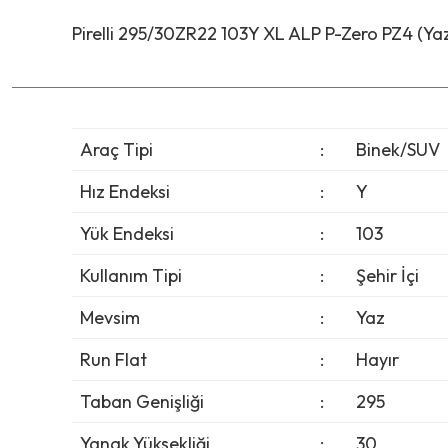
Pirelli 295/30ZR22 103Y XL ALP P-Zero PZ4 (Ya
Araç Tipi
:
Binek/SUV
Hız Endeksi
:
Y
Yük Endeksi
:
103
Kullanım Tipi
:
Şehir İçi
Mevsim
:
Yaz
Run Flat
:
Hayır
Taban Genişliği
:
295
Yanak Yüksekliği
:
30