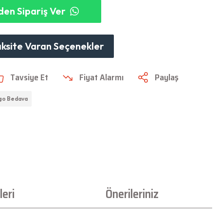
en Sipariş Ver
aksite Varan Seçenekler
Tavsiye Et
Fiyat Alarmı
Paylaş
go Bedava
eri
Önerileriniz