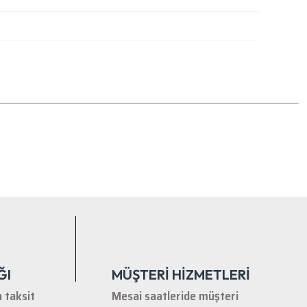
tebilirsiniz.
ĞI
MÜŞTERİ HİZMETLERİ
n taksit
Mesai saatleride müşteri