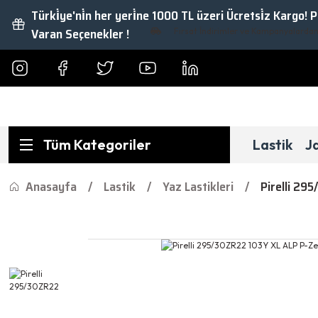
Türki̇ye'ni̇n her yeri̇ne 1000 TL üzeri Ücretsi̇z Kargo! 
Varan Seçenekler !
Fırsat İndirimler ve Kampanyalardan Yar
Tüm Kategoriler
Lastik
J
Anasayfa
Lastik
Yaz Lastikleri
Pirelli 29