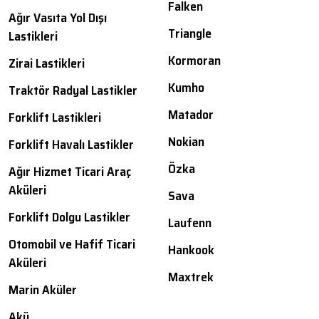
Falken
Ağır Vasıta Yol Dışı
Triangle
Lastikleri
Kormoran
Zirai Lastikleri
Kumho
Traktör Radyal Lastikler
Matador
Forklift Lastikleri
Nokian
Forklift Havalı Lastikler
Özka
Ağır Hizmet Ticari Araç
Aküleri
Sava
Forklift Dolgu Lastikler
Laufenn
Otomobil ve Hafif Ticari
Hankook
Aküleri
Maxtrek
Marin Aküler
Akü