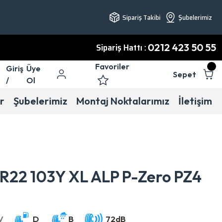
Sipariş Takibi
Şubelerimiz
Sipariş Hattı :
0212 423 50 55
Favoriler
Giriş
Üye
Sepet
/
Ol
r
Şubelerimiz
Montaj Noktalarımız
İletişim
ZR22 103Y XL ALP P-Zero PZ4