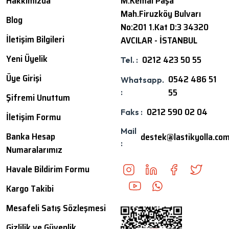
Hakkımızda
M.Kemal Paşa
Mah.Firuzköy Bulvarı
Blog
No:201 1.Kat D:3 34320
İletişim Bilgileri
AVCILAR - İSTANBUL
Yeni Üyelik
0212 423 50 55
Tel. :
Üye Girişi
0542 486 51
Whatsapp.
55
:
Şifremi Unuttum
0212 590 02 04
Faks :
İletişim Formu
Mail
Banka Hesap
destek@lastikyolla.co
:
Numaralarımız
Havale Bildirim Formu
Kargo Takibi
Mesafeli Satış Sözleşmesi
Gizlilik ve Güvenlik