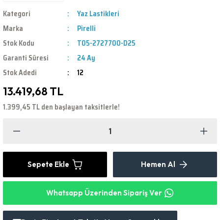
Kategori
Yaz Lastikleri
Marka
Pirelli
Stok Kodu
T05-2727700-D25
Garanti Süresi
24 Ay
Stok Adedi
12
13.419,68 TL
1.399,45 TL den başlayan taksitlerle!
Sepete Ekle
Hemen Al
Whatsapp Üzerinden Sipariş Ver