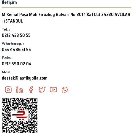
İletişim
M.Kemal Paşa Mah.Firuzköy Bulvarı No:201 1.Kat D:3 34320 AVCILAR
- İSTANBUL
Tel. :
0212 423 50 55
Whatsapp. :
0542 486 51 55
Faks :
0212 590 02 04
Mail :
destek@lastikyolla.com