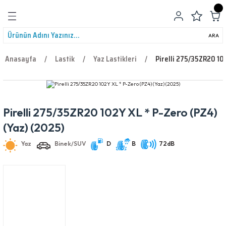
Geri Dön
ARA
Anasayfa
Lastik
Yaz Lastikleri
Pirelli 275/35ZR20 10
Pirelli 275/35ZR20 102Y XL * P-Zero (PZ4)
leri
Yaz
Binek/SUV
D
B
72dB
(Yaz) (2025)