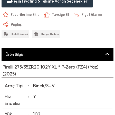
Peşin Fiyatına 6 Taksite Varan Seçenekler
Tavsiye Et
Fiyat Alarmı
Paylaş
Hızlı Gönderi
Kargo Bedava
Ürün Bilgisi
Pirelli 275/35ZR20 102Y XL * P-Zero (PZ4) (Yaz)
(2025)
Araç Tipi
:
Binek/SUV
Hız
:
Y
Endeksi
Yük
:
102