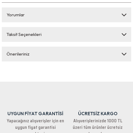
Yorumlar
Taksit Seçenekleri
Bu ürüne ilk yorumu siz yapın!
Önerileriniz
Yorum Yaz
Bu ürünün fiyat bilgisi, resim, ürün açıklamalarında ve diğer konularda
yetersiz gördüğünüz noktaları öneri formunu kullanarak tarafımıza
iletebilirsiniz.
Görüş ve önerileriniz için teşekkür ederiz.
Ürün resmi kalitesiz, bozuk veya görüntülenemiyor.
Ürün açıklamasında eksik bilgiler bulunuyor.
UYGUN FİYAT GARANTİSİ
ÜCRETSİZ KARGO
Ürün bilgilerinde hatalar bulunuyor.
Yapacağınız alışverişler için en
Alışverişlerinizde 1000 TL
Ürün fiyatı diğer sitelerden daha pahalı.
uygun fiyat garantisi
üzeri tüm ürünler ücretsiz
Bu ürüne benzer farklı alternatifler olmalı.