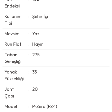
Endeksi
Kullanım
:
Şehir İçi
Tipi
Mevsim
:
Yaz
Run Flat
:
Hayır
Taban
:
275
Genişliği
Yanak
:
35
Yüksekliği
Jant
:
20
Çapı
Model
:
P-Zero (PZ4)