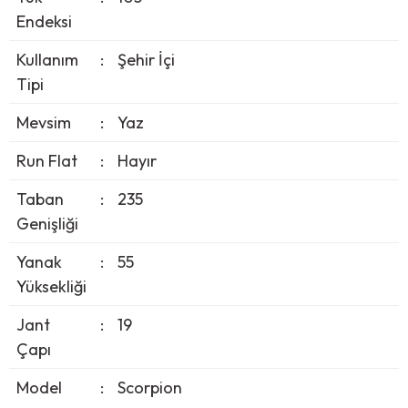
Endeksi
Kullanım
:
Şehir İçi
Tipi
Mevsim
:
Yaz
Run Flat
:
Hayır
Taban
:
235
Genişliği
Yanak
:
55
Yüksekliği
Jant
:
19
Çapı
Model
:
Scorpion