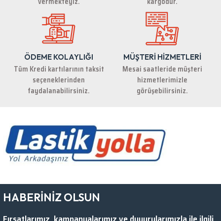
vermekteyiz.
kargodur.
ÖDEME KOLAYLIĞI
MÜŞTERİ HİZMETLERİ
Gönder
Tüm Kredi kartılarının taksit
Mesai saatleride müşteri
seçeneklerinden
hizmetlerimizle
faydalanabilirsiniz.
görüşebilirsiniz.
HABERİNİZ OLSUN
Fırsatlarımız, kampanyalarımız ve duyurularımızla ile ilgili