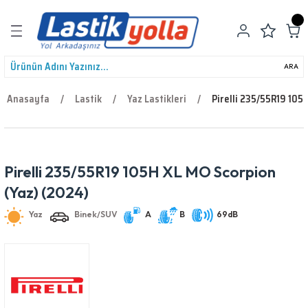
Geri Dön
ARA
Anasayfa
Lastik
Yaz Lastikleri
Pirelli 235/55R19 105
leri
Pirelli 235/55R19 105H XL MO Scorpion
Yaz
Binek/SUV
A
B
69dB
(Yaz) (2024)