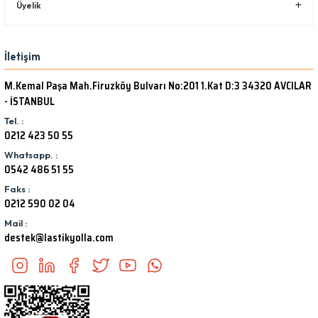
Üyelik
İletişim
M.Kemal Paşa Mah.Firuzköy Bulvarı No:201 1.Kat D:3 34320 AVCILAR
- İSTANBUL
Tel. :
0212 423 50 55
Whatsapp. :
0542 486 51 55
Faks :
0212 590 02 04
Mail :
destek@lastikyolla.com