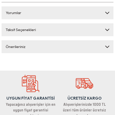
Yorumlar
Taksit Seçenekleri
Bu ürüne ilk yorumu siz yapın!
Önerileriniz
Yorum Yaz
Bu ürünün fiyat bilgisi, resim, ürün açıklamalarında ve diğer konularda
yetersiz gördüğünüz noktaları öneri formunu kullanarak tarafımıza
iletebilirsiniz.
Görüş ve önerileriniz için teşekkür ederiz.
Ürün resmi kalitesiz, bozuk veya görüntülenemiyor.
Ürün açıklamasında eksik bilgiler bulunuyor.
UYGUN FİYAT GARANTİSİ
ÜCRETSİZ KARGO
Ürün bilgilerinde hatalar bulunuyor.
Yapacağınız alışverişler için en
Alışverişlerinizde 1000 TL
Ürün fiyatı diğer sitelerden daha pahalı.
uygun fiyat garantisi
üzeri tüm ürünler ücretsiz
Bu ürüne benzer farklı alternatifler olmalı.