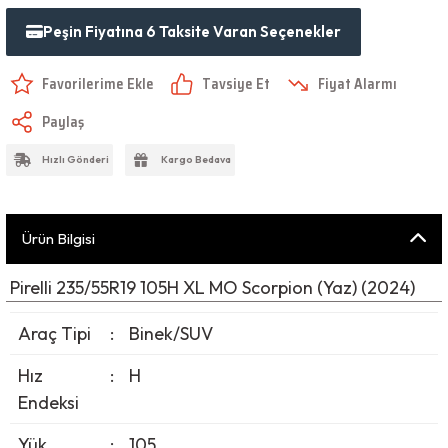
Peşin Fiyatına 6 Taksite Varan Seçenekler
Tavsiye Et
Fiyat Alarmı
Paylaş
Hızlı Gönderi
Kargo Bedava
Ürün Bilgisi
Pirelli 235/55R19 105H XL MO Scorpion (Yaz) (2024)
Araç Tipi
:
Binek/SUV
Hız
:
H
Endeksi
Yük
:
105