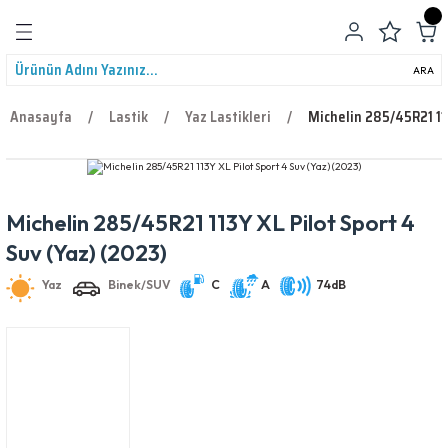
Geri Dön
ARA
Anasayfa
Lastik
Yaz Lastikleri
Michelin 285/45R21 11
Michelin 285/45R21 113Y XL Pilot Sport 4
leri
Yaz
Binek/SUV
C
A
74dB
Suv (Yaz) (2023)