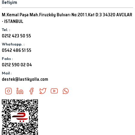
İletişim
M.Kemal Paşa Mah.Firuzköy Bulvarı No:201 1.Kat D:3 34320 AVCILAR
- İSTANBUL
Tel. :
0212 423 50 55
Whatsapp. :
0542 486 51 55
Faks :
0212 590 02 04
Mail :
destek@lastikyolla.com