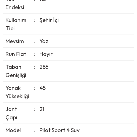
Endeksi
Kullanım
:
Şehir İçi
Tipi
Mevsim
:
Yaz
Run Flat
:
Hayır
Taban
:
285
Genişliği
Yanak
:
45
Yüksekliği
Jant
:
21
Çapı
Model
:
Pilot Sport 4 Suv