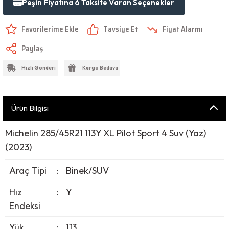
Peşin Fiyatına 6 Taksite Varan Seçenekler
Tavsiye Et
Fiyat Alarmı
Paylaş
Hızlı Gönderi
Kargo Bedava
Ürün Bilgisi
Michelin 285/45R21 113Y XL Pilot Sport 4 Suv (Yaz)
(2023)
Araç Tipi
:
Binek/SUV
Hız
:
Y
Endeksi
Yük
:
113