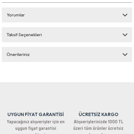
Yorumlar
Taksit Seçenekleri
Bu ürüne ilk yorumu siz yapın!
Önerileriniz
Yorum Yaz
Bu ürünün fiyat bilgisi, resim, ürün açıklamalarında ve diğer konularda
yetersiz gördüğünüz noktaları öneri formunu kullanarak tarafımıza
iletebilirsiniz.
Görüş ve önerileriniz için teşekkür ederiz.
Ürün resmi kalitesiz, bozuk veya görüntülenemiyor.
Ürün açıklamasında eksik bilgiler bulunuyor.
UYGUN FİYAT GARANTİSİ
ÜCRETSİZ KARGO
Ürün bilgilerinde hatalar bulunuyor.
Yapacağınız alışverişler için en
Alışverişlerinizde 1000 TL
Ürün fiyatı diğer sitelerden daha pahalı.
uygun fiyat garantisi
üzeri tüm ürünler ücretsiz
Bu ürüne benzer farklı alternatifler olmalı.