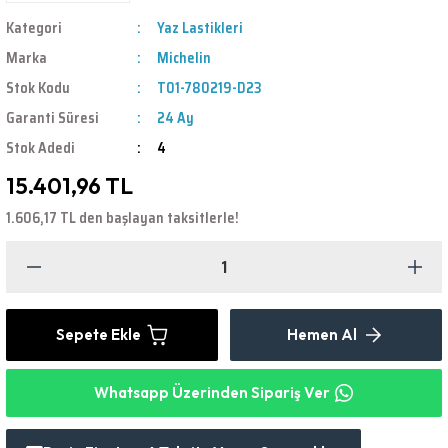
Kategori
Yaz Lastikleri
Marka
Michelin
Stok Kodu
T01-780219-D23
Garanti Süresi
24 Ay
Stok Adedi
4
15.401,96 TL
1.606,17 TL den başlayan taksitlerle!
Sepete Ekle
Hemen Al
Whatsapp Üzerinden Sipariş Ver