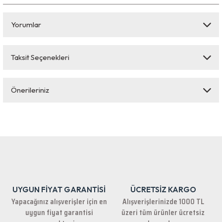
Yorumlar
Taksit Seçenekleri
Bu ürüne ilk yorumu siz yapın!
Önerileriniz
Yorum Yaz
Bu ürünün fiyat bilgisi, resim, ürün açıklamalarında ve diğer konularda
yetersiz gördüğünüz noktaları öneri formunu kullanarak tarafımıza
iletebilirsiniz.
Görüş ve önerileriniz için teşekkür ederiz.
Ürün resmi kalitesiz, bozuk veya görüntülenemiyor.
Ürün açıklamasında eksik bilgiler bulunuyor.
UYGUN FİYAT GARANTİSİ
ÜCRETSİZ KARGO
Ürün bilgilerinde hatalar bulunuyor.
Yapacağınız alışverişler için en
Alışverişlerinizde 1000 TL
Ürün fiyatı diğer sitelerden daha pahalı.
uygun fiyat garantisi
üzeri tüm ürünler ücretsiz
Bu ürüne benzer farklı alternatifler olmalı.