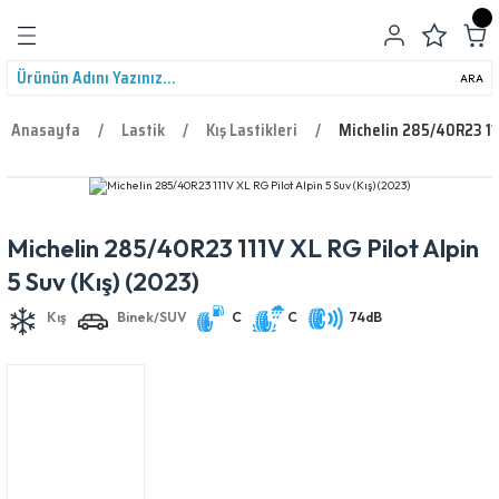
Geri Dön
ARA
Anasayfa
Lastik
Kış Lastikleri
Michelin 285/40R23 111
Michelin 285/40R23 111V XL RG Pilot Alpin
leri
Kış
Binek/SUV
C
C
74dB
5 Suv (Kış) (2023)