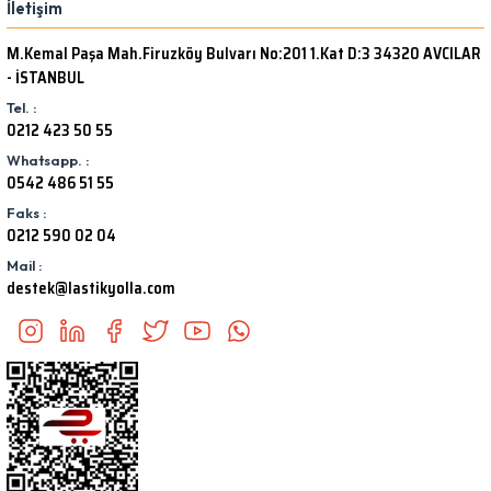
İletişim
M.Kemal Paşa Mah.Firuzköy Bulvarı No:201 1.Kat D:3 34320 AVCILAR
- İSTANBUL
Tel. :
0212 423 50 55
Whatsapp. :
0542 486 51 55
Faks :
0212 590 02 04
Mail :
destek@lastikyolla.com