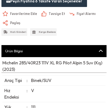
Peşin Fiyatına 6 Taksite Varan Seçenekler
Tavsiye Et
Fiyat Alarmı
Paylaş
Hızlı Gönderi
Kargo Bedava
Ürün Bilgisi
Michelin 285/40R23 111V XL RG Pilot Alpin 5 Suv (Kış)
(2023)
Araç Tipi
:
Binek/SUV
Hız
:
V
Endeksi
Yük
:
111