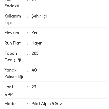
Endeksi
Kullanım
:
Şehir İçi
Tipi
Mevsim
:
Kış
Run Flat
:
Hayır
Taban
:
285
Genişliği
Yanak
:
40
Yüksekliği
Jant
:
23
Çapı
Model
:
Pilot Alpin 5 Suv